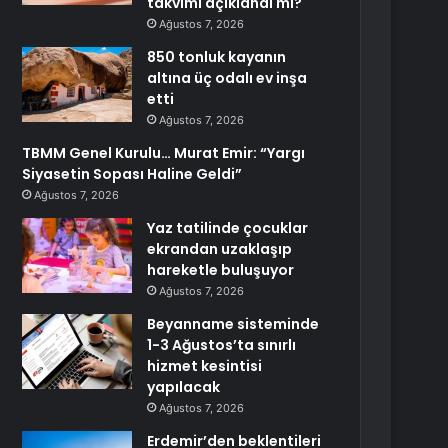
takvimi açıklandı mı?
Ağustos 7, 2026
850 tonluk kayanın
altına üç odalı ev inşa
etti
Ağustos 7, 2026
TBMM Genel Kurulu… Murat Emir: “Yargı
Siyasetin Sopası Haline Geldi”
Ağustos 7, 2026
Yaz tatilinde çocuklar
ekrandan uzaklaşıp
hareketle buluşuyor
Ağustos 7, 2026
Beyanname sisteminde
1-3 Ağustos’ta sınırlı
hizmet kesintisi
yapılacak
Ağustos 7, 2026
Erdemir’den beklentileri