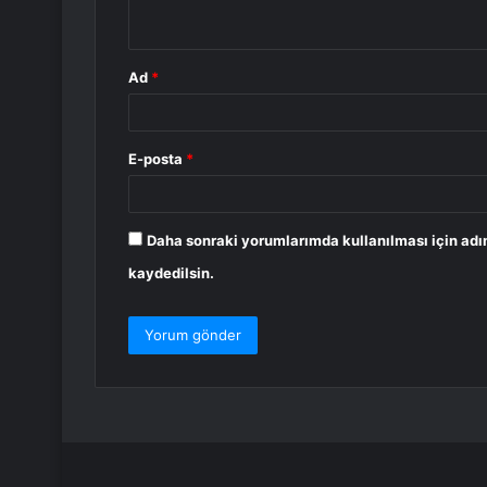
*
Ad
*
E-posta
*
Daha sonraki yorumlarımda kullanılması için adı
kaydedilsin.