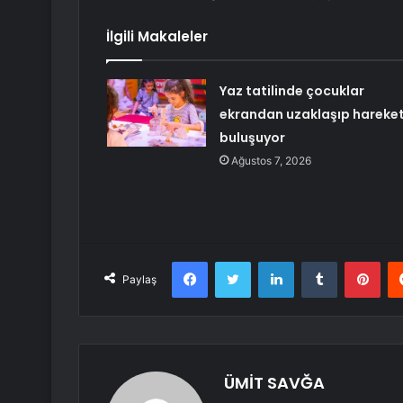
İlgili Makaleler
Yaz tatilinde çocuklar
ekrandan uzaklaşıp hareket
buluşuyor
Ağustos 7, 2026
Facebook
Twitter
LinkedIn
Tumblr
Pint
Paylaş
ÜMİT SAVĞA