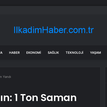
k kayanın altına üç odalı ev inşa etti
FA
HABER
EKONOMI
SAĞLIK
TEKNOLOJI
YAŞAM
an Yandı
ın: 1 Ton Saman