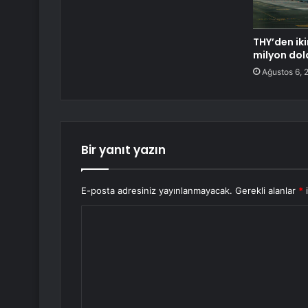
THY’den iki
milyon dol
Ağustos 6, 
Bir yanıt yazın
E-posta adresiniz yayınlanmayacak.
Gerekli alanlar
*
i
Y
o
r
u
m