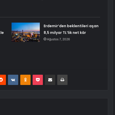
Erdemir’den beklentileri aşan
le
8,5 milyar TL’lik net kâr
Ağustos 7, 2026
erest
Reddit
VKontakte
Odnoklassniki
Pocket
E-Posta ile paylaş
Yazdır