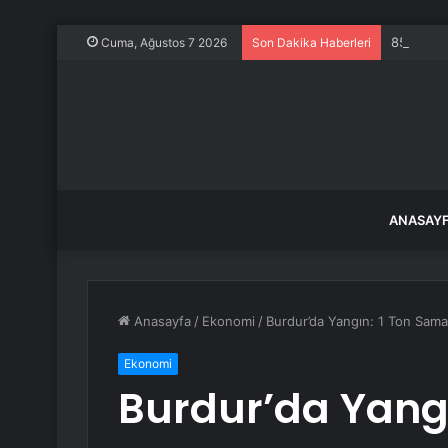
850 tonlu
Cuma, Ağustos 7 2026
Son Dakika Haberleri
ANASAY
Anasayfa
/
Ekonomi
/
Burdur’da Yangın: 1 Ton Sam
Ekonomi
Burdur’da Yang