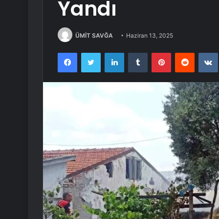
Yandı
ÜMİT SAVĞA
Haziran 13, 2025
Facebook
Twitter
LinkedIn
Tumblr
Pinterest
Reddit