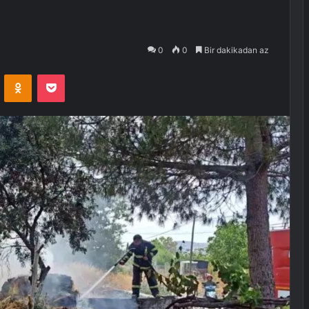
0
0
Bir dakikadan az
VKontakte
Odnoklassniki
Pocket