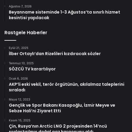
Ağustos 7, 2026
Beyanname sisteminde 1-3 Ağustos’ta sınırlı hizmet
kesintisi yapılacak
Rastgele Haberler
Eylül 21, 2025
İlber Ortaylı’dan Rizelileri kızdıracak sözler
Temmuz 10, 2025
SÖZCÜ TV karartılıyor
Ocak 6, 2026
AKP’li eski vekil, terör örgütünün, akılalmaz taleplerini
sıraladı
Mayıs 12, 2023
Gençlik ve Spor Bakanı Kasapoğlu, İzmir Meyve ve
Sebze Hali’ni Ziyaret Etti
Kasım 15, 2025
Çin, Rusya’nın Arctic LNG 2 projesinden 14’ncü
sıvılaştırılmış doğal gaz kargosunu aldı