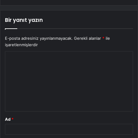
Bir yanıt yazın
E-posta adresiniz yayınlanmayacak.
Gerekli alanlar
*
ile
işaretlenmişlerdir
Y
o
r
u
m
*
Ad
*