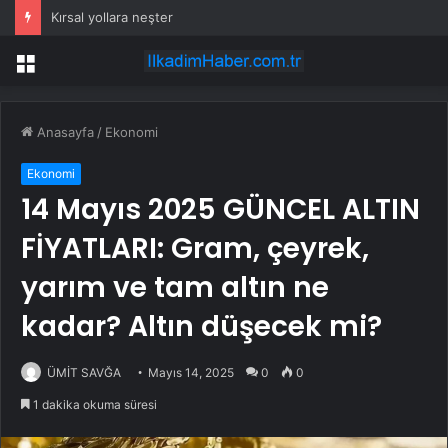
Kırsal yollara neşter
Menü
Anasayfa
/
Ekonomi
Ekonomi
14 Mayıs 2025 GÜNCEL ALTIN
FİYATLARI: Gram, çeyrek,
yarım ve tam altın ne
kadar? Altın düşecek mi?
ÜMİT SAVĞA
Mayıs 14, 2025
0
0
1 dakika okuma süresi