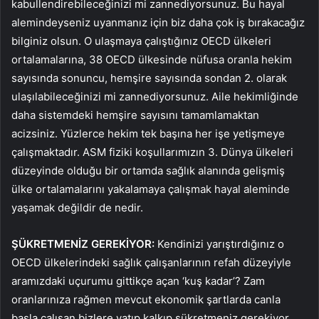
kabullendirebileceğinizi mi zannediyorsunuz. Bu hayal
alemindeyseniz uyanmanız için biz daha çok iş bırakacağız
bilginiz olsun. O ulaşmaya çalıştığınız OECD ülkeleri
ortalamalarına, 38 OECD ülkesinde nüfusa oranla hekim
sayısında sonuncu, hemşire sayısında sondan 2. olarak
ulaşılabileceğinizi mi zannediyorsunuz. Aile hekimliğinde
daha sistemdeki hemşire sayısını tamamlamaktan
acizsiniz. Yüzlerce hekim tek başına her işe yetişmeye
çalışmaktadır. ASM fiziki koşullarımızın 3. Dünya ülkeleri
düzeyinde olduğu bir ortamda sağlık alanında gelişmiş
ülke ortalamalarını yakalamaya çalışmak hayal aleminde
yaşamak değildir de nedir.
ŞÜKRETMENİZ GEREKİYOR:
Kendinizi yarıştırdığınız o
OECD ülkelerindeki sağlık çalışanlarının refah düzeyiyle
aramızdaki uçurumu gittikçe açan ‘kuş kadar’? Zam
oranlarınıza rağmen mevcut ekonomik şartlarda canla
başla çalışan bizlere yatıp kalkıp şükretmeniz gerekiyor.