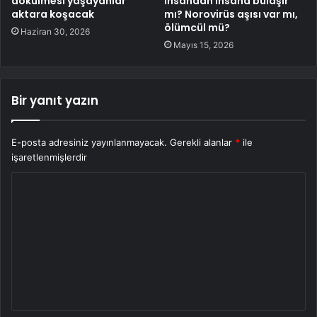
dökülmesi yaşayanlar
insandan insana bulaşır
aktara koşacak
mı? Norovirüs aşısı var mı,
ölümcül mü?
Haziran 30, 2026
Mayıs 15, 2026
Bir yanıt yazın
E-posta adresiniz yayınlanmayacak.
Gerekli alanlar
*
ile
işaretlenmişlerdir
Y
o
r
u
m
*