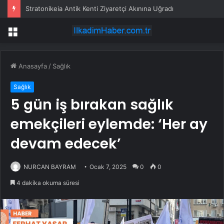
Etimesgut Belediyesi’nde başkanvekili seçimi için tarih belli oldu
Menü
Anasayfa
/
Sağlık
Sağlık
5 gün iş bırakan sağlık
emekçileri eylemde: ‘Her ay
devam edecek’
NURCAN BAYRAM
Ocak 7, 2025
0
0
4 dakika okuma süresi