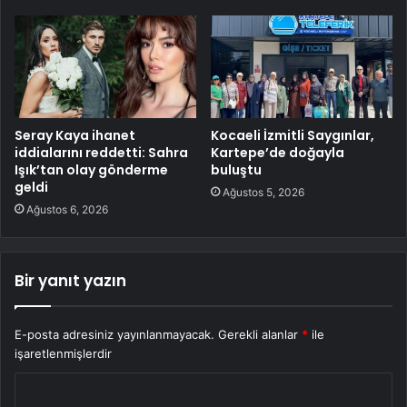
Seray Kaya ihanet
Kocaeli İzmitli Saygınlar,
iddialarını reddetti: Sahra
Kartepe’de doğayla
Işık’tan olay gönderme
buluştu
geldi
Ağustos 5, 2026
Ağustos 6, 2026
Bir yanıt yazın
E-posta adresiniz yayınlanmayacak.
Gerekli alanlar
*
ile
işaretlenmişlerdir
Y