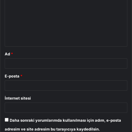
o
r
u
m
*
Ad
*
E-posta
*
İnternet sitesi
Daha sonraki yorumlarımda kullanılması için adım, e-posta
adresim ve site adresim bu tarayıcıya kaydedilsin.