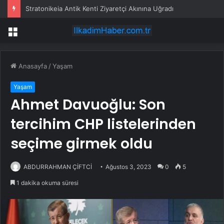
Stratonikeia Antik Kenti Ziyaretçi Akınına Uğradı
Menü
Anasayfa
/
Yaşam
Yaşam
Ahmet Davuoğlu: Son
tercihim CHP listelerinden
seçime girmek oldu
ABDURRAHMAN ÇİFTCİ
Ağustos 3, 2023
0
5
1 dakika okuma süresi