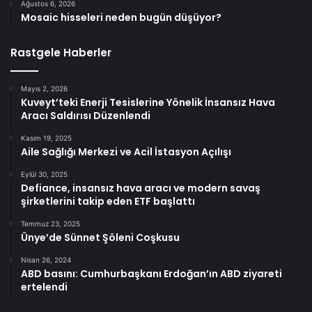
Ağustos 6, 2026
Mosaic hisseleri neden bugün düşüyor?
Rastgele Haberler
Mayıs 2, 2026
Kuveyt’teki Enerji Tesislerine Yönelik İnsansız Hava
Aracı Saldırısı Düzenlendi
Kasım 19, 2025
Aile Sağlığı Merkezi ve Acil İstasyon Açılışı
Eylül 30, 2025
Defiance, insansız hava aracı ve modern savaş
şirketlerini takip eden ETF başlattı
Temmuz 23, 2025
Ünye’de Sünnet Şöleni Coşkusu
Nisan 26, 2024
ABD basını: Cumhurbaşkanı Erdoğan’ın ABD ziyareti
ertelendi