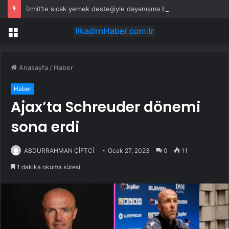
İzmit’te sıcak yemek desteğiyle dayanışma büyüyor
Menü
Anasayfa
/
Haber
Haber
Ajax’ta Schreuder dönemi
sona erdi
ABDURRAHMAN ÇİFTCİ
Ocak 27, 2023
0
11
1 dakika okuma süresi