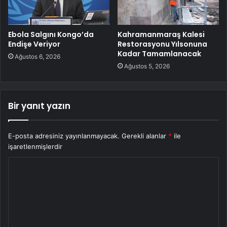
Ebola Salgını Kongo’da
Kahramanmaraş Kalesi
Endişe Veriyor
Restorasyonu Yılsonuna
Kadar Tamamlanacak
Ağustos 6, 2026
Ağustos 5, 2026
Bir yanıt yazın
E-posta adresiniz yayınlanmayacak.
Gerekli alanlar
*
ile
işaretlenmişlerdir
Y
o
r
u
m