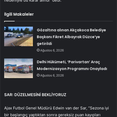
nedeniyle bu karar alındı” dedi.
İlgili Makaleler
Gözaltına alınan Akçakoca Belediye
Başkanı Fikret Albayrak Düzce’ye
getirildi
Ağustos 6, 2026
Delhi Hükümeti, ‘Parivartan’ Araç
Modernizasyon Programını Onayladı
Ağustos 6, 2026
SAR: DÜZELMESİNİ BEKLİYORUZ
Ajax Futbol Genel Müdürü Edwin van der Sar, “Sezona iyi
bir başlangıç ​​yaptıktan sonra gereksiz puan kayıpları