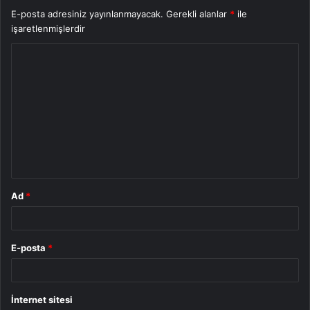
E-posta adresiniz yayınlanmayacak.
Gerekli alanlar
*
ile
işaretlenmişlerdir
Y
o
r
u
m
*
Ad
*
E-posta
*
İnternet sitesi