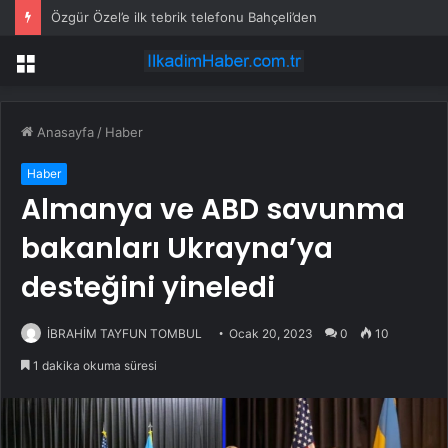
Özgür Özel’e ilk tebrik telefonu Bahçeli’den
Menü
Anasayfa
/
Haber
Haber
Almanya ve ABD savunma
bakanları Ukrayna’ya
desteğini yineledi
İBRAHİM TAYFUN TOMBUL
Ocak 20, 2023
0
10
1 dakika okuma süresi