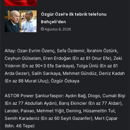
Özgür Özel’e ilk tebrik telefonu
Bahçeli’den
Ağustos 8, 2026
Altay: Ozan Evrim Özenç, Sefa Özdemir, İbrahim Öztürk,
Ceyhun Gülselam, Eren Erdoğan (En az 81 Onur Efe), Zeki
Yıldırım (En az 90+3 Efe Sarıkaya), Tolga Ünlü (En az 81
Arda Gezer), Salih Sarıkaya, Mehmet Gündüz, Deniz Kadah
(En az 88 Murat Uluç), Özgür Özkaya
ASTOR Power Şanlıurfaspor: Aydın Bağ, Diogo, Cumali Bişi
(En az 77 Abdullah Aydın), Barış Ekincier (En az 77 Aldair),
Landel, Paixao, Mehmet Yiğit, Dening, Hüsamettin Tut,
Semih Karadeniz (En az 60 Seyit Gazanfer), Mert Çapar
(Min. 46 Tepe)