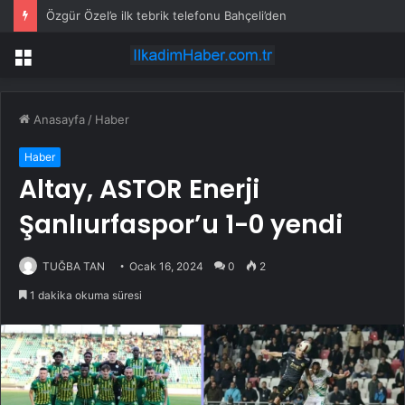
Özgür Özel’e ilk tebrik telefonu Bahçeli’den
Menü
Anasayfa
/
Haber
Haber
Altay, ASTOR Enerji
Şanlıurfaspor’u 1-0 yendi
TUĞBA TAN
Ocak 16, 2024
0
2
1 dakika okuma süresi