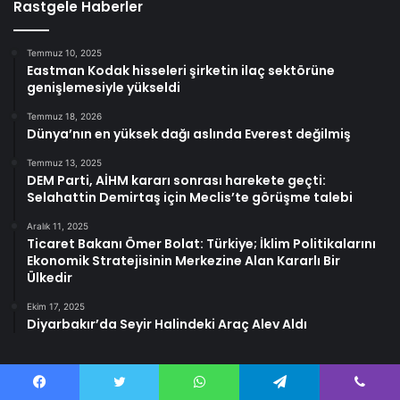
Rastgele Haberler
Temmuz 10, 2025
Eastman Kodak hisseleri şirketin ilaç sektörüne
genişlemesiyle yükseldi
Temmuz 18, 2026
Dünya’nın en yüksek dağı aslında Everest değilmiş
Temmuz 13, 2025
DEM Parti, AİHM kararı sonrası harekete geçti:
Selahattin Demirtaş için Meclis’te görüşme talebi
Aralık 11, 2025
Ticaret Bakanı Ömer Bolat: Türkiye; İklim Politikalarını
Ekonomik Stratejisinin Merkezine Alan Kararlı Bir
Ülkedir
Ekim 17, 2025
Diyarbakır’da Seyir Halindeki Araç Alev Aldı
Facebook
Twitter
WhatsApp
Telegram
Viber