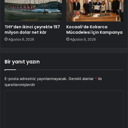
THY’den ikinci çeyrekte 197
Kocaali’de Kokarca
milyon dolar net kâr
Mücadelesi İçin Kampanya
Ağustos 6, 2026
Ağustos 6, 2026
Bir yanıt yazın
E-posta adresiniz yayınlanmayacak.
Gerekli alanlar
*
ile
işaretlenmişlerdir
Y
o
r
u