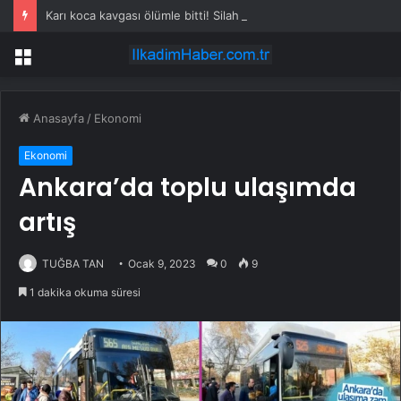
Karı koca kavgası ölümle bitti! Silah sesini duyan 5 çocuk çığlık çığlığa komşulara koştu
Menü
Anasayfa
/
Ekonomi
Ekonomi
Ankara’da toplu ulaşımda
artış
TUĞBA TAN
Ocak 9, 2023
0
9
1 dakika okuma süresi