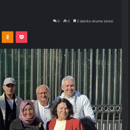
0
0
2 dakika okuma süresi
VKontakte
Odnoklassniki
Pocket