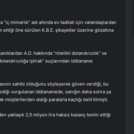
“iç mimarlık” adı altında ev tadilatı için vatandaşlardan
m ettiği öne sürülen K.B.E. şikayetler üzerine gözaltına
ıklardan A.D. hakkında “nitelikli dolandırıcılık” ve
dolandırıcılığa iştirak” suçlarından iddianame
masının sahibi olduğunu söyleyerek güven verdiği, bu
lediği vurgulanan iddianamede, sanığın daha sonra ya
k müşterilerden aldığı paralarla kaçtığı belirtilmişti.
den yaklaşık 2,5 milyon lira haksız kazanç temin ettiği