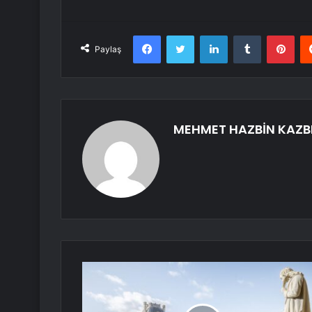
Facebook
Twitter
LinkedIn
Tumblr
Pint
Paylaş
MEHMET HAZBİN KAZB