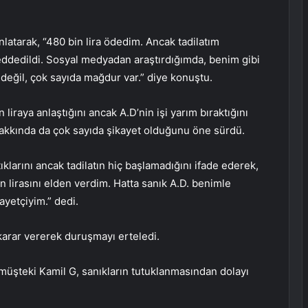
anlatarak, “480 bin lira ödedim. Ancak tadilatım
eddedildi. Sosyal medyadan araştırdığımda, benim gibi
değil, çok sayıda mağdur var.” diye konuştu.
 liraya anlaştığını ancak A.D’nin işi yarım bıraktığını
i hakkında da çok sayıda şikayet olduğunu öne sürdü.
ştıklarını ancak tadilatın hiç başlamadığını ifade ederek,
 lirasını elden verdim. Hatta sanık A.D. benimle
yetçiyim.” dedi.
arar vererek duruşmayı erteledi.
üşteki Kamil G, sanıkların tutuklanmasından dolayı