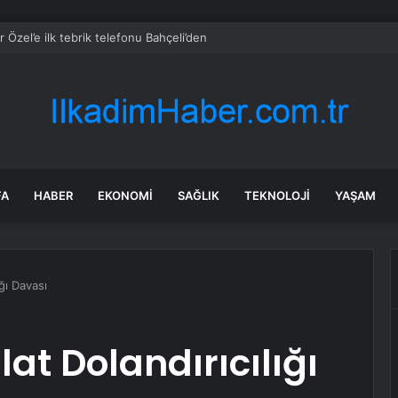
 Özel’e ilk tebrik telefonu Bahçeli’den
FA
HABER
EKONOMI
SAĞLIK
TEKNOLOJI
YAŞAM
ığı Davası
at Dolandırıcılığı