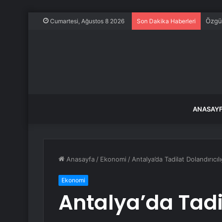
Özgür
Cumartesi, Ağustos 8 2026
Son Dakika Haberleri
ANASAY
Anasayfa
/
Ekonomi
/
Antalya’da Tadilat Dolandırıcıl
Ekonomi
Antalya’da Tadil