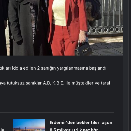
ptıkları iddia edilen 2 sanığın yargılanmasına başlandı.
 tutuksuz sanıklar A.D, K.B.E. ile müştekiler ve taraf
Erdemir’den beklentileri aşan
le
8,5 milyar TL’lik net kâr