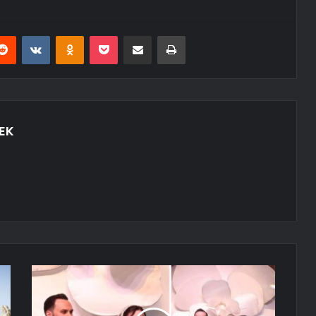
erest
Reddit
VKontakte
Odnoklassniki
Pocket
E-Posta ile paylaş
Yazdır
EK