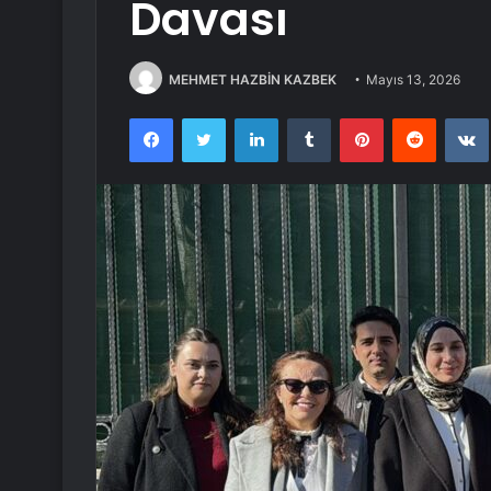
Davası
MEHMET HAZBİN KAZBEK
Mayıs 13, 2026
Facebook
Twitter
LinkedIn
Tumblr
Pinterest
Reddit