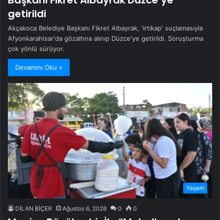
Başkanı Fikret Albayrak Düzce’ye
getirildi
Akçakoca Belediye Başkanı Fikret Albayrak, 'irtikap' suçlamasıyla
Afyonkarahisar'da gözaltına alınıp Düzce'ye getirildi. Soruşturma
çok yönlü sürüyor.
Devamını Oku »
Yaşam
DİLAN BİÇER
Ağustos 6, 2026
0
0