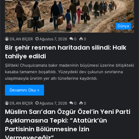
Dünya
DİLAN BİÇER
Ağustos 7, 2026
0
0
Bir şehir resmen haritadan silindi: Halk
tahliye edildi
Şili’deki Chuquicamata bakır madeninin büyümesi üzerine bitişikteki
kasaba tamamen boşaltıldı. Yüzeydeki dev çukurun sınırlarına
ulaşılmasıyla üretim yer altı tünellerine kaydırıldı.
Devamını Oku »
DİLAN BİÇER
Ağustos 7, 2026
0
0
Müslim Sarı’dan Özgür Özel’in Yeni Parti
Açıklamasına Tepki: “Atatürk’ün
Partisinin Bölünmesine İzin
Vermeyeceğiz”