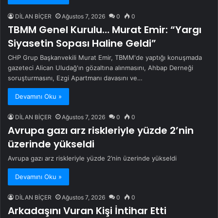
DİLAN BİÇER
Ağustos 7, 2026
0
0
TBMM Genel Kurulu… Murat Emir: “Yargı
Siyasetin Sopası Haline Geldi”
CHP Grup Başkanvekili Murat Emir, TBMM'de yaptığı konuşmada
gazeteci Alican Uludağ'ın gözaltına alınmasını, Ahbap Derneği
soruşturmasını, Ezgi Apartmanı davasını ve…
Devamını Oku »
DİLAN BİÇER
Ağustos 7, 2026
0
0
Avrupa gazı arz riskleriyle yüzde 2’nin
üzerinde yükseldi
Avrupa gazı arz riskleriyle yüzde 2’nin üzerinde yükseldi
Devamını Oku »
DİLAN BİÇER
Ağustos 7, 2026
0
0
Arkadaşını Vuran Kişi İntihar Etti