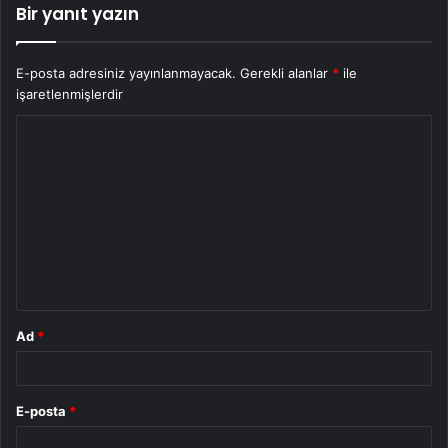
Bir yanıt yazın
E-posta adresiniz yayınlanmayacak.
Gerekli alanlar
*
ile
işaretlenmişlerdir
Y
o
r
u
m
*
Ad
*
E-posta
*