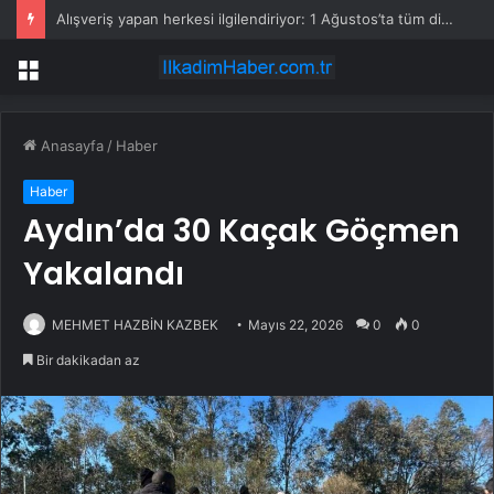
Alışveriş yapan herkesi ilgilendiriyor: 1 Ağustos’ta tüm dijital kurallar değişiyor
Menü
Anasayfa
/
Haber
Haber
Aydın’da 30 Kaçak Göçmen
Yakalandı
MEHMET HAZBİN KAZBEK
Mayıs 22, 2026
0
0
Bir dakikadan az