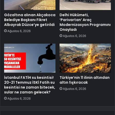
Gözaltına alınan Akçakoca
Delhi Hükümeti,
Belediye Başkanı Fikret
‘Parivartan’ Araç
Albayrak Düzce’ye getirildi
Modernizasyon Programını
Onayladı
Ağustos 6, 2026
Ağustos 6, 2026
İstanbul FATİH su kesintisi!
Türkiye’nin 11 ilinin altından
20-21 Temmuz İSKİ Fatih su
altın fışkıracak
kesintisi ne zaman bitecek,
Ağustos 6, 2026
sular ne zaman gelecek?
Ağustos 6, 2026