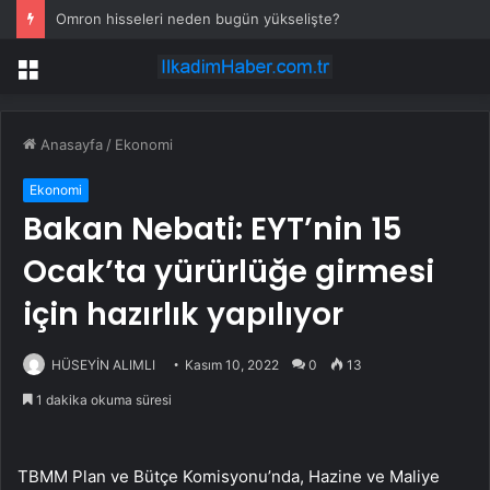
Omron hisseleri neden bugün yükselişte?
Menü
Anasayfa
/
Ekonomi
Ekonomi
Bakan Nebati: EYT’nin 15
Ocak’ta yürürlüğe girmesi
için hazırlık yapılıyor
HÜSEYİN ALIMLI
Kasım 10, 2022
0
13
1 dakika okuma süresi
TBMM Plan ve Bütçe Komisyonu’nda, Hazine ve Maliye