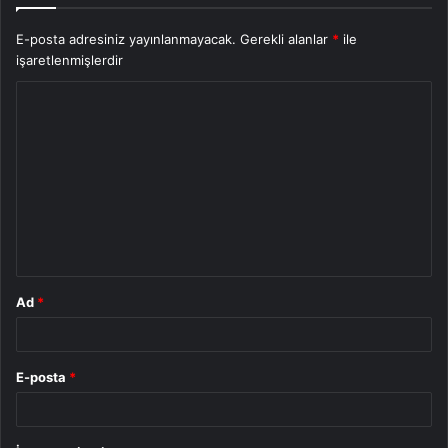
E-posta adresiniz yayınlanmayacak.
Gerekli alanlar
*
ile
işaretlenmişlerdir
Y
o
r
u
m
*
Ad
*
E-posta
*