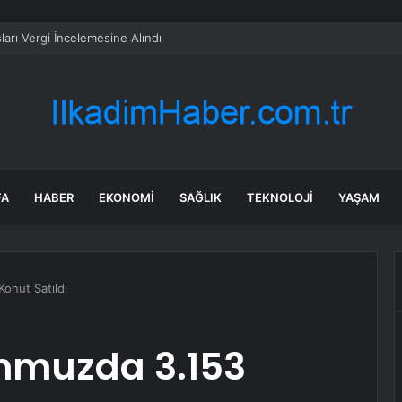
ları Vergi İncelemesine Alındı
FA
HABER
EKONOMI
SAĞLIK
TEKNOLOJI
YAŞAM
onut Satıldı
emmuzda 3.153