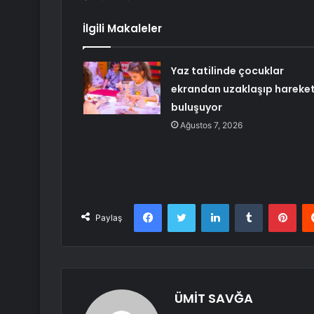
İlgili Makaleler
Yaz tatilinde çocuklar
ekrandan uzaklaşıp hareket
buluşuyor
Ağustos 7, 2026
Facebook
Twitter
LinkedIn
Tumblr
Pint
Paylaş
ÜMİT SAVĞA