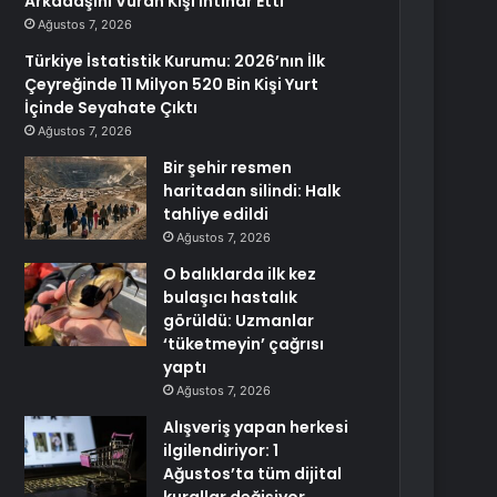
Arkadaşını Vuran Kişi İntihar Etti
Ağustos 7, 2026
Türkiye İstatistik Kurumu: 2026’nın İlk
Çeyreğinde 11 Milyon 520 Bin Kişi Yurt
İçinde Seyahate Çıktı
Ağustos 7, 2026
Bir şehir resmen
haritadan silindi: Halk
tahliye edildi
Ağustos 7, 2026
O balıklarda ilk kez
bulaşıcı hastalık
görüldü: Uzmanlar
‘tüketmeyin’ çağrısı
yaptı
Ağustos 7, 2026
Alışveriş yapan herkesi
ilgilendiriyor: 1
Ağustos’ta tüm dijital