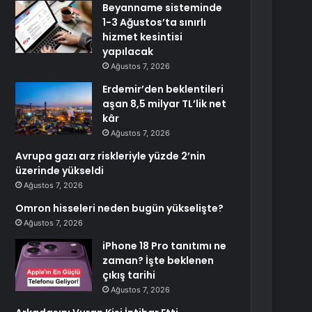
Beyanname sisteminde
1-3 Ağustos’ta sınırlı
hizmet kesintisi
yapılacak
Ağustos 7, 2026
Erdemir’den beklentileri
aşan 8,5 milyar TL’lik net
kâr
Ağustos 7, 2026
Avrupa gazı arz riskleriyle yüzde 2’nin
üzerinde yükseldi
Ağustos 7, 2026
Omron hisseleri neden bugün yükselişte?
Ağustos 7, 2026
iPhone 18 Pro tanıtımı ne
zaman? İşte beklenen
çıkış tarihi
Ağustos 7, 2026