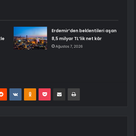
Erdemir’den beklentileri aşan
le
8,5 milyar TL’lik net kâr
Ağustos 7, 2026
erest
Reddit
VKontakte
Odnoklassniki
Pocket
E-Posta ile paylaş
Yazdır