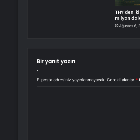
THY’den iki
milyon dol
Ağustos 6, 
Bir yanıt yazın
E-posta adresiniz yayınlanmayacak.
Gerekli alanlar
*
i
Y
o
r
u
m
*