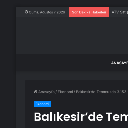
ATV Satış
Cuma, Ağustos 7 2026
Son Dakika Haberleri
ANASAY
Anasayfa
/
Ekonomi
/
Balıkesir’de Temmuzda 3.153 K
Ekonomi
Balıkesir’de T