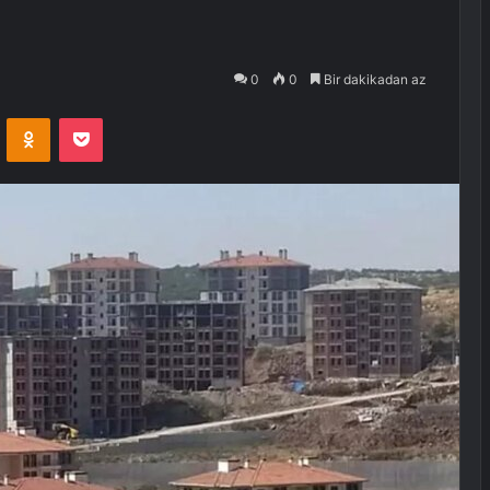
0
0
Bir dakikadan az
VKontakte
Odnoklassniki
Pocket