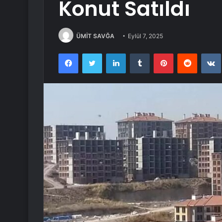
Konut Satıldı
ÜMİT SAVĞA
Eylül 7, 2025
Facebook
Twitter
LinkedIn
Tumblr
Pinterest
Reddit