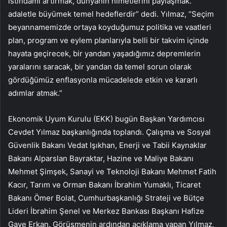
istihdamı artırmak, dünyanın nimetlerini paylaşmak.”
adaletle büyümek temel hedeflerdir” dedi. Yılmaz, “Seçim
beyannamemizde ortaya koyduğumuz politika ve vaatleri
plan, program ve eylem planlarıyla belli bir takvim içinde
hayata geçirecek, bir yandan yaşadığımız depremlerin
yaralarını saracak, bir yandan da temel sorun olarak
gördüğümüz enflasyonla mücadelede etkin ve kararlı
adımlar atmak.”
Ekonomik Uyum Kurulu (EKK) bugün Başkan Yardımcısı
Cevdet Yılmaz başkanlığında toplandı. Çalışma ve Sosyal
Güvenlik Bakanı Vedat Işıkhan, Enerji ve Tabii Kaynaklar
Bakanı Alparslan Bayraktar, Hazine ve Maliye Bakanı
Mehmet Şimşek, Sanayi ve Teknoloji Bakanı Mehmet Fatih
Kacır, Tarım ve Orman Bakanı İbrahim Yumaklı, Ticaret
Bakanı Ömer Bolat, Cumhurbaşkanlığı Strateji ve Bütçe
Lideri İbrahim Şenel ve Merkez Bankası Başkanı Hafize
Gaye Erkan. Görüşmenin ardından açıklama yapan Yılmaz,