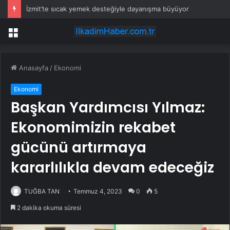
İzmit’te sıcak yemek desteğiyle dayanışma büyüyor
Menü
Anasayfa
/
Ekonomi
Ekonomi
Başkan Yardımcısı Yılmaz:
Ekonomimizin rekabet
gücünü artırmaya
kararlılıkla devam edeceğiz
TUĞBA TAN
Temmuz 4, 2023
0
5
2 dakika okuma süresi