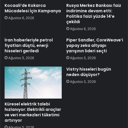
Kocaali’de Kokarca
Rusya Merkez Bankası faiz
Mücadelesi İçin Kampanya
indirimine devam etti:
Politika faizi yüzde 14’e
Ağustos 6, 2026
çekildi
Ağustos 6, 2026
İran haberleriyle petrol
Piper Sandler, CoreWeave’i
fiyatları düştü, enerji
yapay zeka altyapı
hisseleri geriledi
yarışının lideri seçti
Ağustos 5, 2026
Ağustos 5, 2026
Vistry hisseleri bugün
neden düşüyor?
Ağustos 5, 2026
Küresel elektrik talebi
hızlanıyor: Elektrikli araçlar
ve veri merkezleri tüketimi
artırıyor
Ağustos 5, 2026