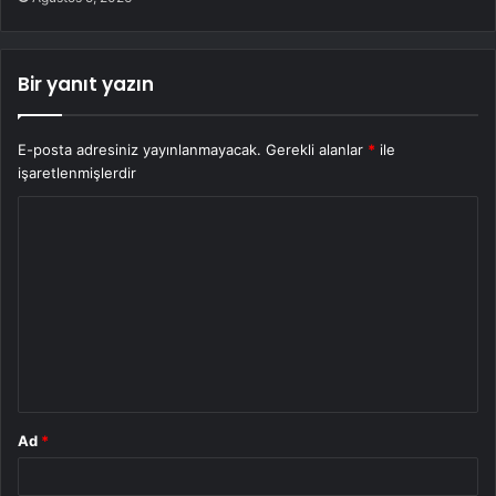
Bir yanıt yazın
E-posta adresiniz yayınlanmayacak.
Gerekli alanlar
*
ile
işaretlenmişlerdir
Y
o
r
u
m
*
Ad
*