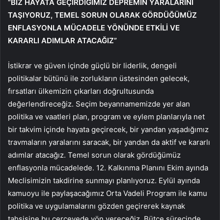
“BİZ HAYATA GEÇİRDİĞİMİZ DEPREMİN YARALARINI
TAŞIYORUZ, TEMEL SORUN OLARAK GÖRDÜĞÜMÜZ
ENFLASYONLA MÜCADELE YÖNÜNDE ETKİLİ VE
KARARLI ADIMLAR ATACAĞIZ”
İstikrar ve güven içinde güçlü bir liderlik, dengeli
politikalar bütünü ile zorlukların üstesinden gelecek,
fırsatları ülkemizin çıkarları doğrultusunda
değerlendireceğiz. Seçim beyannamemizde yer alan
politika ve vaatleri plan, program ve eylem planlarıyla net
bir takvim içinde hayata geçirecek, bir yandan yaşadığımız
travmaların yaralarını saracak, bir yandan da aktif ve kararlı
adımlar atacağız. Temel sorun olarak gördüğümüz
enflasyonla mücadelede. 12. Kalkınma Planını Ekim ayında
Meclisimizin takdirine sunmayı planlıyoruz. Eylül ayında
kamuoyu ile paylaşacağımız Orta Vadeli Program ile kamu
politika ve uygulamalarını gözden geçirerek kaynak
tahsisine bu çerçevede yön vereceğiz. Bütçe sürecinde