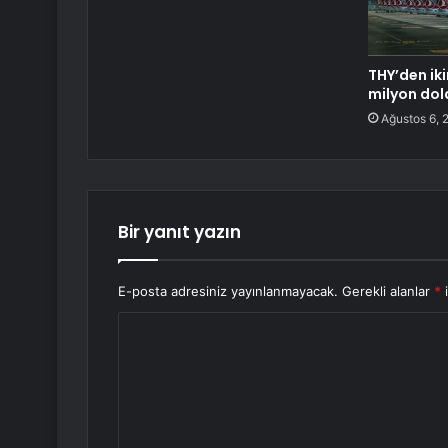
THY’den iki
milyon dol
Ağustos 6, 
Bir yanıt yazın
E-posta adresiniz yayınlanmayacak.
Gerekli alanlar
*
i
Y
o
r
u
m