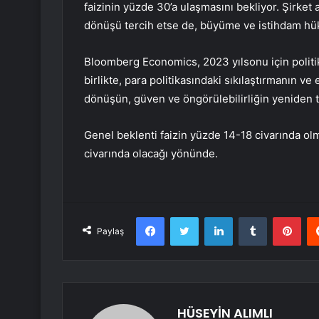
faizinin yüzde 30’a ulaşmasını bekliyor. Şirket a
dönüşü tercih etse de, büyüme ve istihdam hü
Bloomberg Economics, 2023 yılsonu için politika
birlikte, para politikasındaki sıkılaştırmanın v
dönüşün, güven ve öngörülebilirliğin yeniden te
Genel beklenti faizin yüzde 14-18 civarında 
civarında olacağı yönünde.
Facebook
Twitter
LinkedIn
Tumblr
Pint
Paylaş
HÜSEYİN ALIMLI