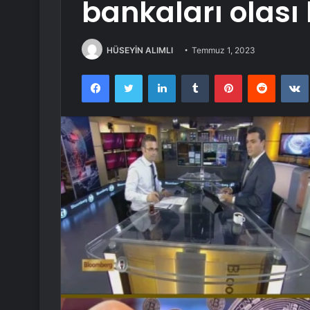
bankaları olası 
HÜSEYİN ALIMLI
Temmuz 1, 2023
Facebook
Twitter
LinkedIn
Tumblr
Pinterest
Reddit