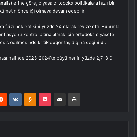
nalistlerine göre, piyasa ortodoks politikalara hızlı bir
kümetin önceliği olmaya devam edebilir.
 faizi beklentisini yüzde 24 olarak revize etti. Bununla
e enflasyonu kontrol altına almak için ortodoks siyasete
sis edilmesinde kritik değer taşıdığına değinildi.
olması halinde 2023-2024’te büyümenin yüzde 2,7-3,0
erest
Reddit
VKontakte
Odnoklassniki
Pocket
E-Posta ile paylaş
Yazdır