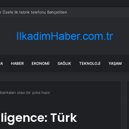
 Özel’e ilk tebrik telefonu Bahçeli’den
FA
HABER
EKONOMI
SAĞLIK
TEKNOLOJI
YAŞAM
ankaları olası bir şoka hazır
ligence: Türk