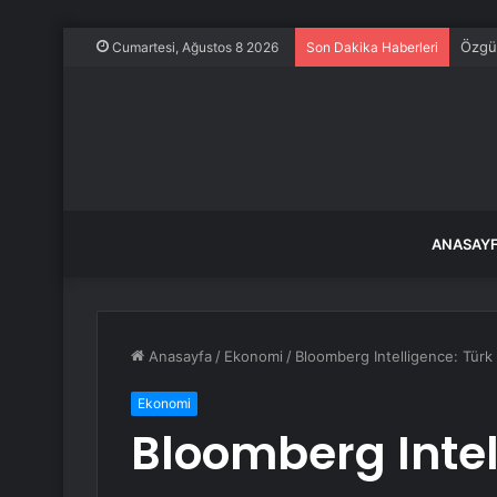
Özgür
Cumartesi, Ağustos 8 2026
Son Dakika Haberleri
ANASAY
Anasayfa
/
Ekonomi
/
Bloomberg Intelligence: Türk b
Ekonomi
Bloomberg Intel