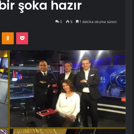
bir şoka hazır
0
8
1 dakika okuma süresi
VKontakte
Odnoklassniki
Pocket