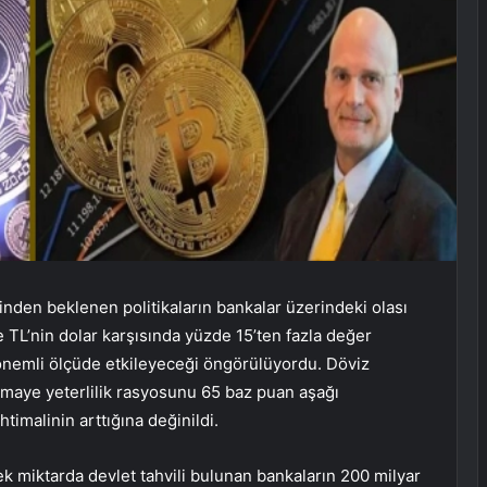
nden beklenen politikaların bankalar üzerindeki olası
 TL’nin dolar karşısında yüzde 15’ten fazla değer
önemli ölçüde etkileyeceği öngörülüyordu. Döviz
rmaye yeterlilik rasyosunu 65 baz puan aşağı
timalinin arttığına değinildi.
sek miktarda devlet tahvili bulunan bankaların 200 milyar