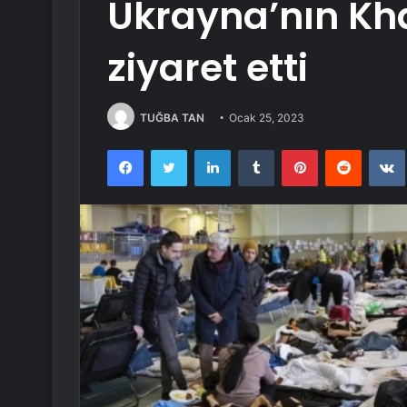
Ukrayna’nın Kha
ziyaret etti
TUĞBA TAN
Ocak 25, 2023
Facebook
Twitter
LinkedIn
Tumblr
Pinterest
Reddit