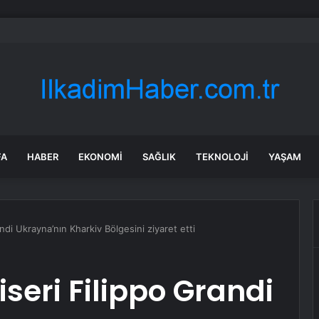
k kayanın altına üç odalı ev inşa etti
FA
HABER
EKONOMI
SAĞLIK
TEKNOLOJI
YAŞAM
di Ukrayna’nın Kharkiv Bölgesini ziyaret etti
eri Filippo Grandi