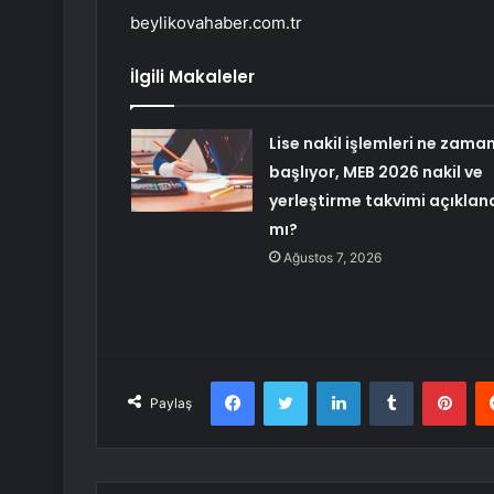
beylikovahaber.com.tr
İlgili Makaleler
Lise nakil işlemleri ne zama
başlıyor, MEB 2026 nakil ve
yerleştirme takvimi açıklan
mı?
Ağustos 7, 2026
Facebook
Twitter
LinkedIn
Tumblr
Pint
Paylaş