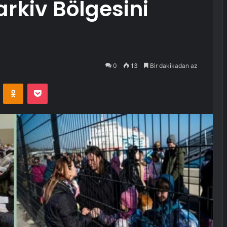
rkiv Bölgesini
0
13
Bir dakikadan az
VKontakte
Odnoklassniki
Pocket