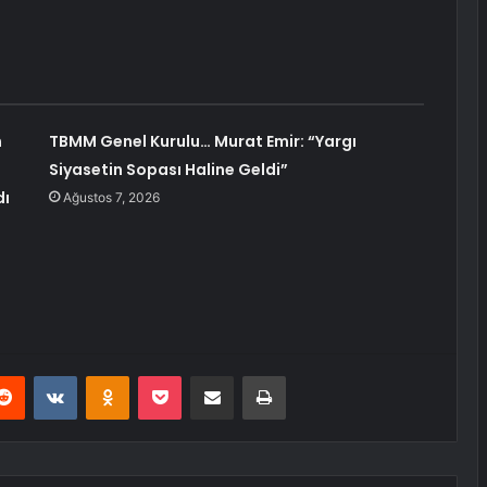
n
TBMM Genel Kurulu… Murat Emir: “Yargı
Siyasetin Sopası Haline Geldi”
dı
Ağustos 7, 2026
erest
Reddit
VKontakte
Odnoklassniki
Pocket
E-Posta ile paylaş
Yazdır