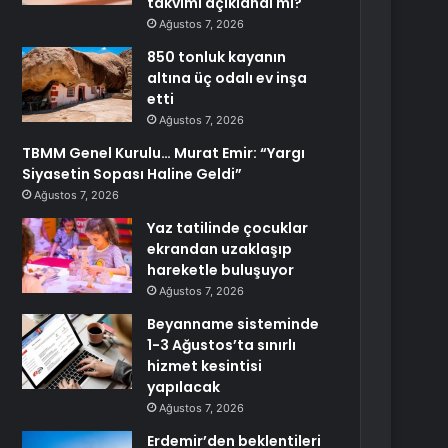
takvimi açıklandı mı?
Ağustos 7, 2026
850 tonluk kayanın
altına üç odalı ev inşa
etti
Ağustos 7, 2026
TBMM Genel Kurulu… Murat Emir: “Yargı
Siyasetin Sopası Haline Geldi”
Ağustos 7, 2026
Yaz tatilinde çocuklar
ekrandan uzaklaşıp
hareketle buluşuyor
Ağustos 7, 2026
Beyanname sisteminde
1-3 Ağustos’ta sınırlı
hizmet kesintisi
yapılacak
Ağustos 7, 2026
Erdemir’den beklentileri