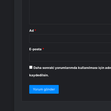
u
m
*
Ad
*
E-posta
*
Daha sonraki yorumlarımda kullanılması için adı
kaydedilsin.