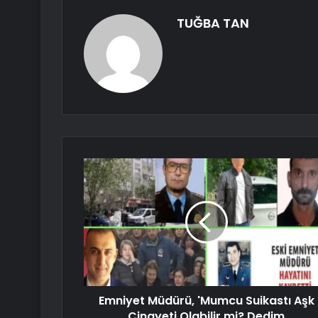
TUĞBA TAN
Emniyet Müdürü, 'Mumcu Suikastı Aşk
Cinayeti Olabilir mi? Dedim