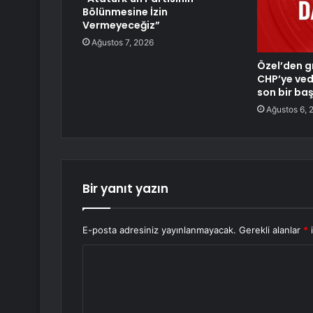
Bölünmesine İzin
Vermeyeceğiz”
Ağustos 7, 2026
Özel’den g
CHP’ye veda
son bir baş
Ağustos 6, 
Bir yanıt yazın
E-posta adresiniz yayınlanmayacak.
Gerekli alanlar
*
i
Y
o
r