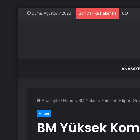
850 tonlu
Cuma, Ağustos 7 2026
Son Dakika Haberleri
ANASAY
Anasayfa
/
Haber
/
BM Yüksek Komiseri Filippo Gran
Haber
BM Yüksek Komis