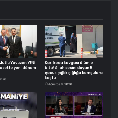
 Mutlu Yavuzer: YENİ
Karı koca kavgası ölümle
iyasette yeni dönem
bitti! Silah sesini duyan 5
çocuk çığlık çığlığa komşulara
koştu
2026
Ağustos 8, 2026