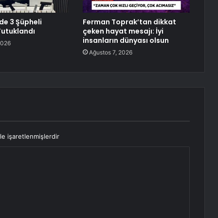
e 3 Şüpheli
Ferman Toprak’tan dikkat
Tutuklandı
çeken hayat mesajı: İyi
insanların dünyası olsun
2026
Ağustos 7, 2026
le işaretlenmişlerdir