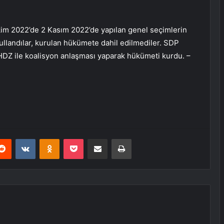
im 2022’de 2 Kasım 2022’de yapılan genel seçimlerin
ullandılar, kurulan hükümete dahil edilmediler. SDP
 HDZ ile koalisyon anlaşması yaparak hükümeti kurdu. –
erest
Reddit
VKontakte
Odnoklassniki
Pocket
E-Posta ile paylaş
Yazdır