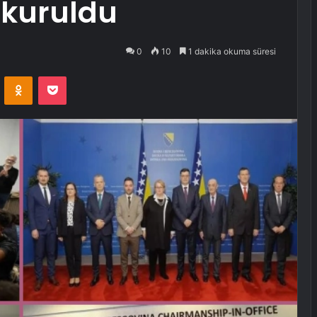
 kuruldu
0
10
1 dakika okuma süresi
VKontakte
Odnoklassniki
Pocket