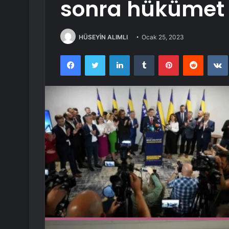
sonra hükümet
HÜSEYİN ALIMLI
Ocak 25, 2023
Facebook
Twitter
LinkedIn
Tumblr
Pinterest
Reddit