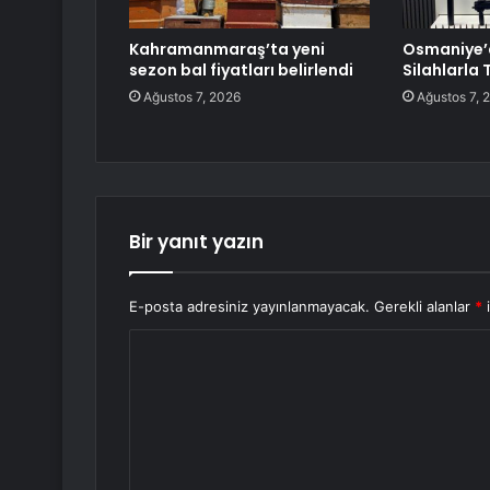
Kahramanmaraş’ta yeni
Osmaniye’d
sezon bal fiyatları belirlendi
Silahlarla 
Ağustos 7, 2026
Ağustos 7, 
Bir yanıt yazın
E-posta adresiniz yayınlanmayacak.
Gerekli alanlar
*
i
Y
o
r
u
m