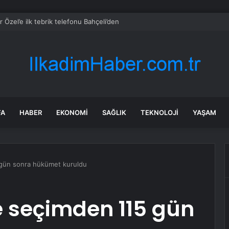
 Özel’e ilk tebrik telefonu Bahçeli’den
FA
HABER
EKONOMI
SAĞLIK
TEKNOLOJI
YAŞAM
 gün sonra hükümet kuruldu
e seçimden 115 gün