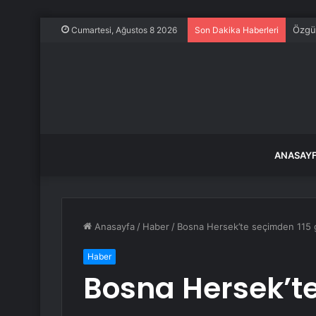
Özgür
Cumartesi, Ağustos 8 2026
Son Dakika Haberleri
ANASAY
Anasayfa
/
Haber
/
Bosna Hersek’te seçimden 115
Haber
Bosna Hersek’t