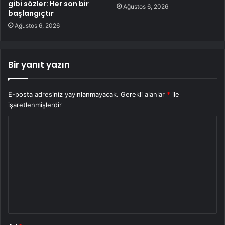
gibi sözler: Her son bir
Ağustos 6, 2026
başlangıçtır
Ağustos 6, 2026
Bir yanıt yazın
E-posta adresiniz yayınlanmayacak.
Gerekli alanlar
*
ile
işaretlenmişlerdir
Y
o
r
u
m
*