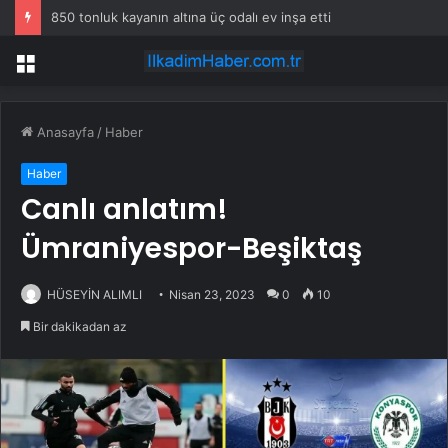
850 tonluk kayanın altına üç odalı ev inşa etti
Menü
Anasayfa
/
Haber
Haber
Canlı anlatım!
Ümraniyespor-Beşiktaş
HÜSEYİN ALIMLI
Nisan 23, 2023
0
10
Bir dakikadan az