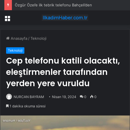
Mersin’de Kurs Merkezleri LGS’de büyük başarıya imza attı
Menü
Anasayfa
/
Teknoloji
Teknoloji
Cep telefonu katili olacaktı,
eleştirmenler tarafından
yerden yere vuruldu
NURCAN BAYRAM
Nisan 19, 2024
0
0
1 dakika okuma süresi