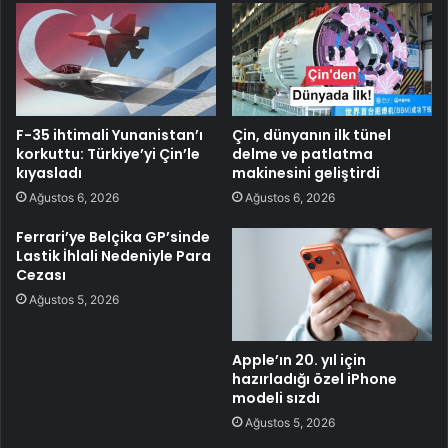
F-35 ihtimali Yunanistan’ı
Çin, dünyanın ilk tünel
korkuttu: Türkiye’yi Çin’le
delme ve patlatma
kıyasladı
makinesini geliştirdi
Ağustos 6, 2026
Ağustos 6, 2026
Ferrari’ye Belçika GP’sinde
Lastik İhlali Nedeniyle Para
Cezası
Ağustos 5, 2026
Apple’ın 20. yıl için
hazırladığı özel iPhone
modeli sızdı
Ağustos 5, 2026