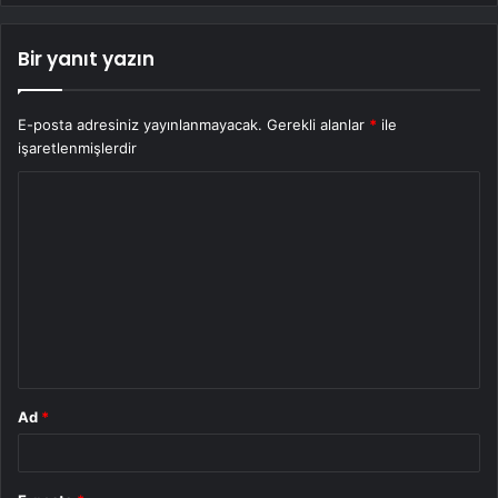
Bir yanıt yazın
E-posta adresiniz yayınlanmayacak.
Gerekli alanlar
*
ile
işaretlenmişlerdir
Y
o
r
u
m
*
Ad
*