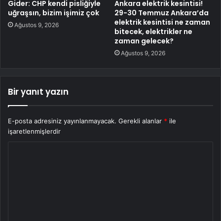
Gider: CHP kendi pisliğiyle
Ankara elektrik kesintisi!
uğraşsın, bizim işimiz çok
29-30 Temmuz Ankara’da
elektrik kesintisi ne zaman
Ağustos 9, 2026
bitecek, elektrikler ne
zaman gelecek?
Ağustos 9, 2026
Bir yanıt yazın
E-posta adresiniz yayınlanmayacak.
Gerekli alanlar
*
ile
işaretlenmişlerdir
Y
o
r
u
m