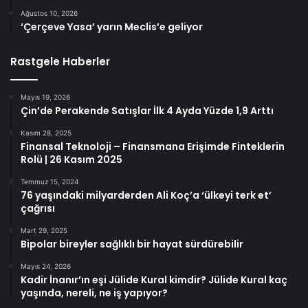
Ağustos 10, 2026
‘Çerçeve Yasa’ yarın Meclis’e geliyor
Rastgele Haberler
Mayıs 19, 2026
Çin’de Perakende Satışlar İlk 4 Ayda Yüzde 1,9 Arttı
Kasım 28, 2025
Finansal Teknoloji – Finansmana Erişimde Finteklerin
Rolü | 26 Kasım 2025
Temmuz 15, 2024
76 yaşındaki milyarderden Ali Koç’a ‘ülkeyi terk et’
çağrısı
Mart 29, 2025
Bipolar bireyler sağlıklı bir hayat sürdürebilir
Mayıs 24, 2026
Kadir İnanır’ın eşi Jülide Kural kimdir? Jülide Kural kaç
yaşında, nereli, ne iş yapıyor?