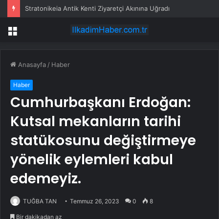
Stratonikeia Antik Kenti Ziyaretçi Akınına Uğradı
Menü
Anasayfa
/
Haber
Haber
Cumhurbaşkanı Erdoğan:
Kutsal mekanların tarihi
statükosunu değiştirmeye
yönelik eylemleri kabul
edemeyiz.
TUĞBA TAN
Temmuz 26, 2023
0
8
Bir dakikadan az