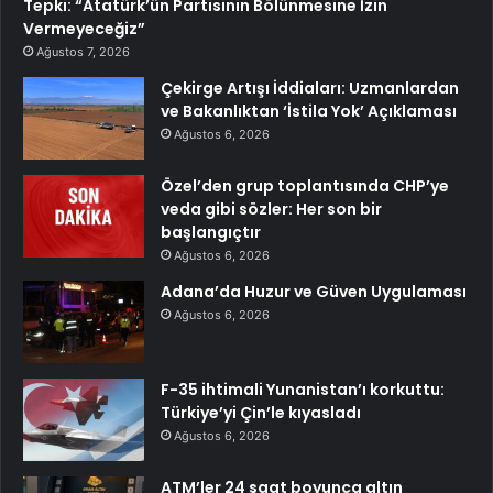
Tepki: “Atatürk’ün Partisinin Bölünmesine İzin
Vermeyeceğiz”
Ağustos 7, 2026
Çekirge Artışı İddiaları: Uzmanlardan
ve Bakanlıktan ‘İstila Yok’ Açıklaması
Ağustos 6, 2026
Özel’den grup toplantısında CHP’ye
veda gibi sözler: Her son bir
başlangıçtır
Ağustos 6, 2026
Adana’da Huzur ve Güven Uygulaması
Ağustos 6, 2026
F-35 ihtimali Yunanistan’ı korkuttu:
Türkiye’yi Çin’le kıyasladı
Ağustos 6, 2026
ATM’ler 24 saat boyunca altın