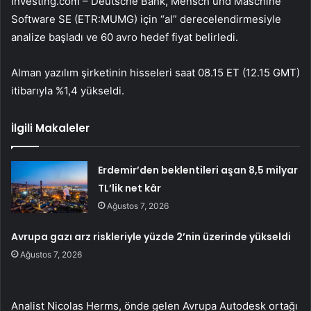
Investing.com – Deutsche Bank,
Mensch und Maschine
Software SE
(ETR:MUMG) için “al” derecelendirmesiyle
analize başladı ve 60 avro hedef fiyat belirledi.
Alman yazılım şirketinin hisseleri saat 08.15 ET (12.15 GMT)
itibarıyla %1,4 yükseldi.
İlgili Makaleler
Erdemir’den beklentileri aşan 8,5 milyar
TL’lik net kâr
Ağustos 7, 2026
Avrupa gazı arz riskleriyle yüzde 2’nin üzerinde yükseldi
Ağustos 7, 2026
Analist Nicolas Herms, önde gelen Avrupa Autodesk ortağı