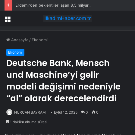
Erdemir’den beklentileri aşan 8,5 milyar TL’lik net kâr
Menü
Anasayfa
/
Ekonomi
Ekonomi
Deutsche Bank, Mensch
und Maschine’yi gelir
modeli değişimi nedeniyle
“al” olarak derecelendirdi
NURCAN BAYRAM
Eylül 12, 2025
0
0
1 dakika okuma süresi