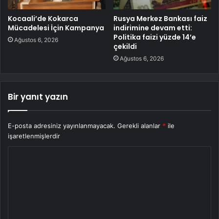
Kocaali’de Kokarca
Rusya Merkez Bankası faiz
Mücadelesi İçin Kampanya
indirimine devam etti:
Politika faizi yüzde 14’e
Ağustos 6, 2026
çekildi
Ağustos 6, 2026
Bir yanıt yazın
E-posta adresiniz yayınlanmayacak.
Gerekli alanlar
*
ile
işaretlenmişlerdir
Y
o
r
u
m