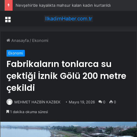
Nevşehir’de kayalıkta mahsur kalan kadın kurtarıldı
Menü
Anasayfa
/
Ekonomi
Ekonomi
Fabrikaların tonlarca su
çektiği İznik Gölü 200 metre
çekildi
MEHMET HAZBİN KAZBEK
Mayıs 19, 2026
0
0
1 dakika okuma süresi