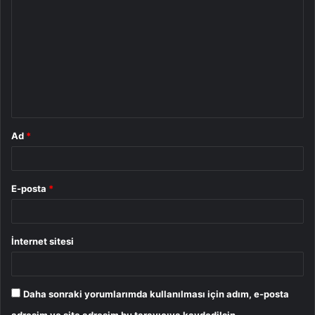
o
r
u
m
*
Ad
*
E-posta
*
İnternet sitesi
Daha sonraki yorumlarımda kullanılması için adım, e-posta
adresim ve site adresim bu tarayıcıya kaydedilsin.