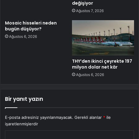
değişiyor
Ağustos 7, 2026
Mosaic hisseleri neden
bugün düşüyor?
Ağustos 6, 2026
THY’den ikinci çeyrekte 197
milyon dolar net kâr
Ağustos 6, 2026
Bir yanıt yazın
E-posta adresiniz yayınlanmayacak.
Gerekli alanlar
*
ile
işaretlenmişlerdir
Y