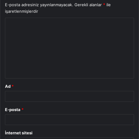
E-posta adresiniz yayınlanmayacak.
Gerekli alanlar
*
ile
işaretlenmişlerdir
Y
o
r
u
m
*
Ad
*
E-posta
*
İnternet sitesi