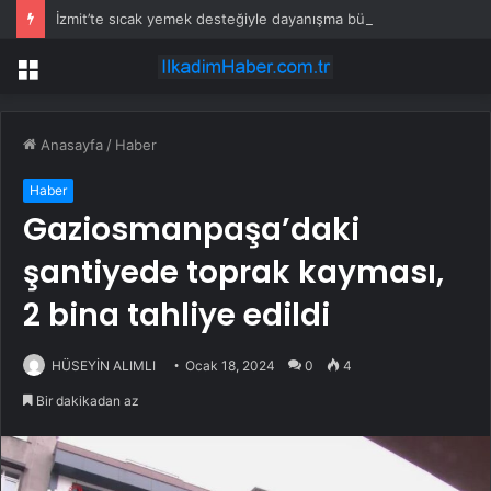
İzmit’te sıcak yemek desteğiyle dayanışma büyüyor
Menü
Anasayfa
/
Haber
Haber
Gaziosmanpaşa’daki
şantiyede toprak kayması,
2 bina tahliye edildi
HÜSEYİN ALIMLI
Ocak 18, 2024
0
4
Bir dakikadan az