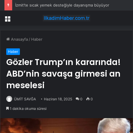
İzmit’te sıcak yemek desteğiyle dayanışma büyüyor
Menü
Anasayfa
/
Haber
Haber
Gözler Trump’ın kararında!
ABD’nin savaşa girmesi an
meselesi
ÜMİT SAVĞA
Haziran 18, 2025
0
0
1 dakika okuma süresi