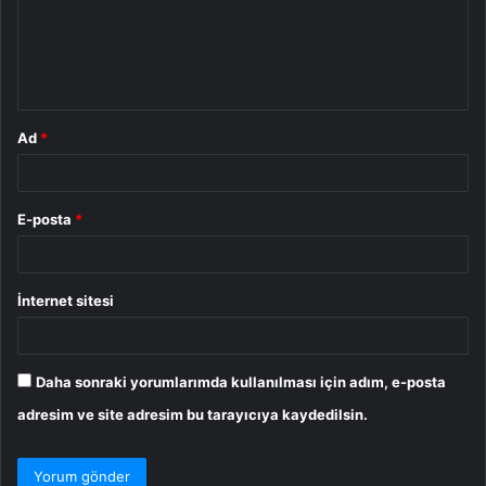
u
m
*
Ad
*
E-posta
*
İnternet sitesi
Daha sonraki yorumlarımda kullanılması için adım, e-posta
adresim ve site adresim bu tarayıcıya kaydedilsin.