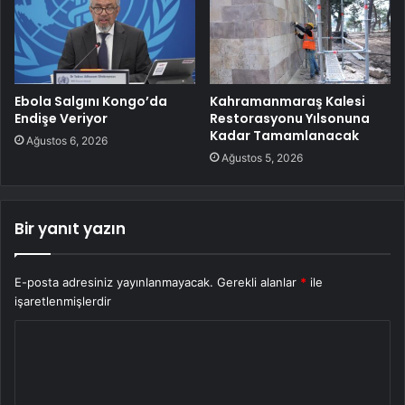
Ebola Salgını Kongo’da
Kahramanmaraş Kalesi
Endişe Veriyor
Restorasyonu Yılsonuna
Kadar Tamamlanacak
Ağustos 6, 2026
Ağustos 5, 2026
Bir yanıt yazın
E-posta adresiniz yayınlanmayacak.
Gerekli alanlar
*
ile
işaretlenmişlerdir
Y
o
r