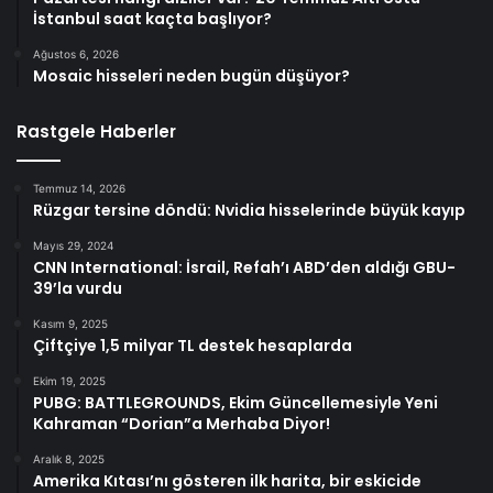
İstanbul saat kaçta başlıyor?
Ağustos 6, 2026
Mosaic hisseleri neden bugün düşüyor?
Rastgele Haberler
Temmuz 14, 2026
Rüzgar tersine döndü: Nvidia hisselerinde büyük kayıp
Mayıs 29, 2024
CNN International: İsrail, Refah’ı ABD’den aldığı GBU-
39’la vurdu
Kasım 9, 2025
Çiftçiye 1,5 milyar TL destek hesaplarda
Ekim 19, 2025
PUBG: BATTLEGROUNDS, Ekim Güncellemesiyle Yeni
Kahraman “Dorian”a Merhaba Diyor!
Aralık 8, 2025
Amerika Kıtası’nı gösteren ilk harita, bir eskicide