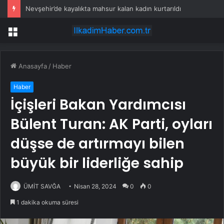
Nevşehir’de kayalıkta mahsur kalan kadın kurtarıldı
Menü
Anasayfa
/
Haber
Haber
İçişleri Bakan Yardımcısı
Bülent Turan: AK Parti, oyları
düşse de artırmayı bilen
büyük bir liderliğe sahip
ÜMİT SAVĞA
Nisan 28, 2024
0
0
1 dakika okuma süresi