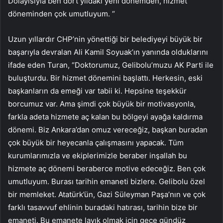
Dolayısıyla ben dört yıldaki yeni dönemden, hizmet
döneminden çok umutluyum. “
Uzun yıllardır CHP’nin yönettiği bir belediyeyi büyük bir
başarıyla devralan Ali Kamil Soyuak’ın yanında olduklarını
ifade eden Turan, “Doktorumuz, Gelibolu’muzu AK Parti ile
buluşturdu. Bir hizmet dönemini başlattı. Herkesin, eski
başkanların da emeği var tabii ki. Hepsine teşekkür
borcumuz var. Ama şimdi çok büyük bir motivasyonla,
farkla adeta hizmete aç kalan bu bölgeyi ayağa kaldırma
dönemi. Biz Ankara’dan omuz vereceğiz, başkan buradan
çok büyük bir heyecanla çalışmasını yapacak. Tüm
kurumlarımızla ve ekiplerimizle beraber inşallah bu
hizmete aç dönemi beraberce motive edeceğiz. Ben çok
umutluyum. Burası tarihin emaneti bizlere. Gelibolu özel
bir memleket. Atatürk’ün, Gazi Süleyman Paşa’nın ve çok
farklı tasavvuf ehlinin buradaki hatırası, tarihin bize bir
emaneti. Bu emanete layık olmak için gece gündüz