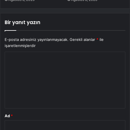
Bir yanıt yazın
E-posta adresiniz yayınlanmayacak.
Gerekli alanlar
*
ile
işaretlenmişlerdir
Y
o
r
u
m
*
Ad
*