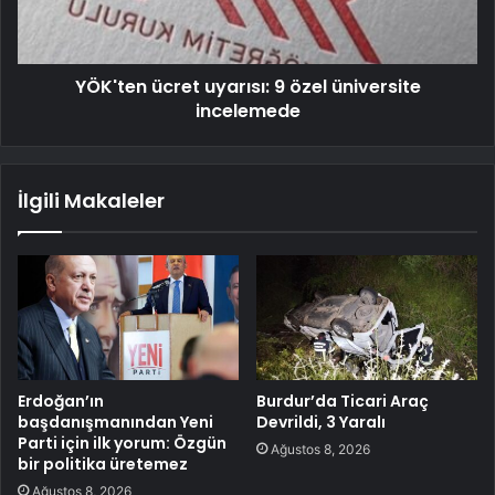
YÖK'ten ücret uyarısı: 9 özel üniversite
incelemede
İlgili Makaleler
Erdoğan’ın
Burdur’da Ticari Araç
başdanışmanından Yeni
Devrildi, 3 Yaralı
Parti için ilk yorum: Özgün
Ağustos 8, 2026
bir politika üretemez
Ağustos 8, 2026