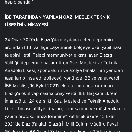
hep dışarıda.”
İBB TARAFINDAN YAPILAN GAZİ MESLEK TEKNİK
LİSESİ’NİN HİKAYESİ
24 Ocak 2020’de Elazığ’da meydana gelen depremin
ardından İBB, valiliğe başvurarak bölgeye okul yapılması
talebini iletti. Talebi memnuniyetle karşılayan Elazığ
Valiliği, depremde hasar gören Gazi Mesleki ve Teknik
Anadolu Lisesi, spor salonu ve atölye binalarının yeniden
tasarlanıp inşa edilebileceği yönünde İBB’ye yanıt verdi.
İBB Meclisi, 16 Eylül 2021’deki oturumunda kurumun
Elazığ’a okul yapmasına onay verdi. İBB Başkanı Ekrem
İmamoğlu, “24 derslikli Gazi Mesleki ve Teknik Anadolu
Lisesi binası, atölye binaları, spor salonu ve müştemilatı ile
yapım protokol imza törenine” katılmak üzere 15 Ekim
2021’de Elazığ’a gitti. Elazığ İl Milli Eğitim Müdürü Feyzi
Gürtürk ile İBB Genel Sekreter Yardımcısı Gürkan Alpay