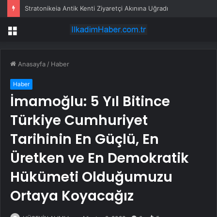
Etimesgut Belediyesi’nde başkanvekili seçimi için tarih belli oldu
Menü
Anasayfa
/
Haber
Haber
İmamoğlu: 5 Yıl Bitince
Türkiye Cumhuriyet
Tarihinin En Güçlü, En
Üretken ve En Demokratik
Hükümeti Olduğumuzu
Ortaya Koyacağız