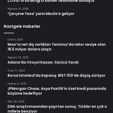
COVID’in bıraktığı iz kanser tedavisine dönüştü
Ağustos 10, 2026
‘Çerçeve Yasa’ yarın Meclis’e geliyor
Rastgele Haberler
Eylül 4, 2025
Mısır’ın net dış varlıkları Temmuz’da rekor seviye olan
18,5 milyar dolara ulaştı
Ağustos 15, 2025
Adana’da Otoyol Kazası: Sürücü Yaralı
Ocak 11, 2023
Borsa İstanbul’da kapanış: BİST 100’de düşüş sürüyor
Haziran 5, 2025
JPMorgan Chase, Asya Pasifik’in özel kredi pazarında
büyüme hedefliyor
Ekim 30, 2025
DNA araştırmasından şaşırtan sonuç: Türkler en çok o
millete benziyor