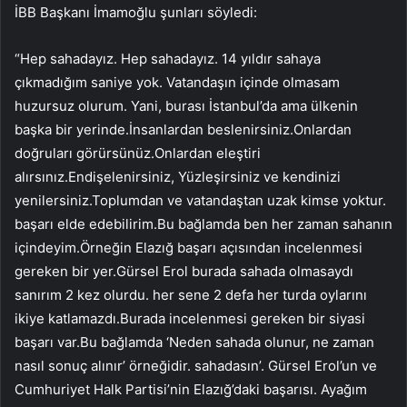
İBB Başkanı İmamoğlu şunları söyledi:
“Hep sahadayız. Hep sahadayız. 14 yıldır sahaya
çıkmadığım saniye yok. Vatandaşın içinde olmasam
huzursuz olurum. Yani, burası İstanbul’da ama ülkenin
başka bir yerinde.İnsanlardan beslenirsiniz.Onlardan
doğruları görürsünüz.Onlardan eleştiri
alırsınız.Endişelenirsiniz, Yüzleşirsiniz ve kendinizi
yenilersiniz.Toplumdan ve vatandaştan uzak kimse yoktur.
başarı elde edebilirim.Bu bağlamda ben her zaman sahanın
içindeyim.Örneğin Elazığ başarı açısından incelenmesi
gereken bir yer.Gürsel Erol burada sahada olmasaydı
sanırım 2 kez olurdu. her sene 2 defa her turda oylarını
ikiye katlamazdı.Burada incelenmesi gereken bir siyasi
başarı var.Bu bağlamda ‘Neden sahada olunur, ne zaman
nasıl sonuç alınır’ örneğidir. sahadasın’. Gürsel Erol’un ve
Cumhuriyet Halk Partisi’nin Elazığ’daki başarısı. Ayağım