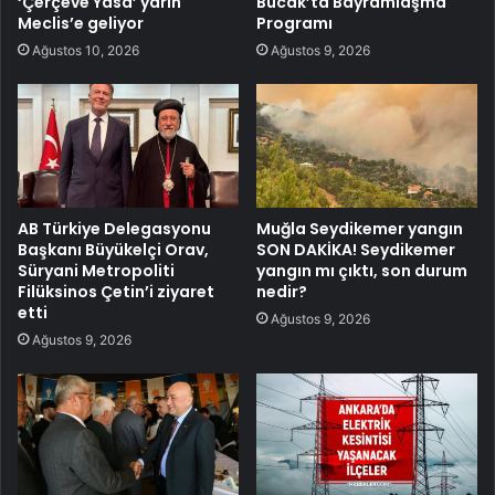
‘Çerçeve Yasa’ yarın
Bucak’ta Bayramlaşma
Meclis’e geliyor
Programı
Ağustos 10, 2026
Ağustos 9, 2026
AB Türkiye Delegasyonu
Muğla Seydikemer yangın
Başkanı Büyükelçi Orav,
SON DAKİKA! Seydikemer
Süryani Metropoliti
yangın mı çıktı, son durum
Filüksinos Çetin’i ziyaret
nedir?
etti
Ağustos 9, 2026
Ağustos 9, 2026