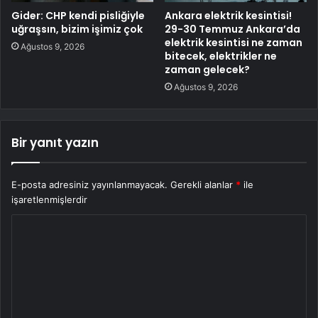
Gider: CHP kendi pisliğiyle
Ankara elektrik kesintisi!
uğraşsın, bizim işimiz çok
29-30 Temmuz Ankara’da
elektrik kesintisi ne zaman
Ağustos 9, 2026
bitecek, elektrikler ne
zaman gelecek?
Ağustos 9, 2026
Bir yanıt yazın
E-posta adresiniz yayınlanmayacak.
Gerekli alanlar
*
ile
işaretlenmişlerdir
Y
o
r
u
m