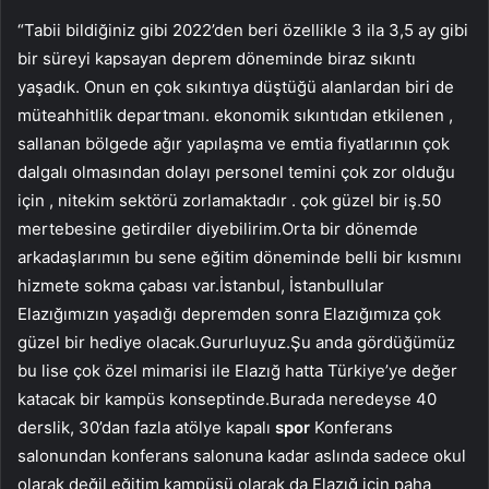
“Tabii bildiğiniz gibi 2022’den beri özellikle 3 ila 3,5 ay gibi
bir süreyi kapsayan deprem döneminde biraz sıkıntı
yaşadık. Onun en çok sıkıntıya düştüğü alanlardan biri de
müteahhitlik departmanı. ekonomik sıkıntıdan etkilenen ,
sallanan bölgede ağır yapılaşma ve emtia fiyatlarının çok
dalgalı olmasından dolayı personel temini çok zor olduğu
için , nitekim sektörü zorlamaktadır . çok güzel bir iş.50
mertebesine getirdiler diyebilirim.Orta bir dönemde
arkadaşlarımın bu sene eğitim döneminde belli bir kısmını
hizmete sokma çabası var.İstanbul, İstanbullular
Elazığımızın yaşadığı depremden sonra Elazığımıza çok
güzel bir hediye olacak.Gururluyuz.Şu anda gördüğümüz
bu lise çok özel mimarisi ile Elazığ hatta Türkiye’ye değer
katacak bir kampüs konseptinde.Burada neredeyse 40
derslik, 30’dan fazla atölye kapalı
spor
Konferans
salonundan konferans salonuna kadar aslında sadece okul
olarak değil eğitim kampüsü olarak da Elazığ için paha