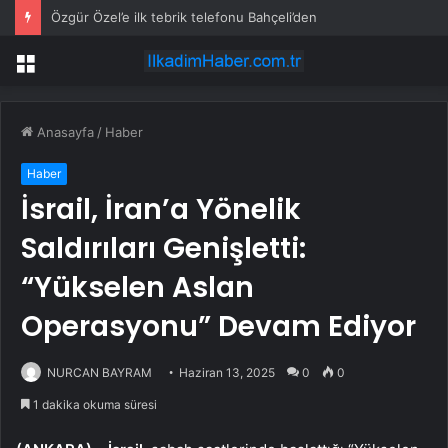
Özgür Özel’e ilk tebrik telefonu Bahçeli’den
Menü
Anasayfa
/
Haber
Haber
İsrail, İran’a Yönelik
Saldırıları Genişletti:
“Yükselen Aslan
Operasyonu” Devam Ediyor
NURCAN BAYRAM
Haziran 13, 2025
0
0
1 dakika okuma süresi