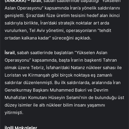
(ANKARA) –
İsrail
, sabah saatlerinde başlattığı “Yükselen
Aslan Operasyonu” kapsamında İran’a yönelik saldırılarını
genişletti. Şiraz’daki füze üretim tesisini hedef alan ikinci
saldırıyla birlikte, İran’daki stratejik noktalar art arda
vurulurken, Tel Aviv yönetimi, operasyonların “tehdit
ortadan kalkana kadar” süreceğini açıkladı.
İsrail
, sabah saatlerinde başlatılan “Yükselen Aslan
Operasyonu” kapsamında, başta İran’ın başkenti Tahran
olmak üzere Tebriz, İsfahan’daki Natanz nükleer sahası ile
Loristan ve Kirmanşah gibi birçok noktaya eş zamanlı
saldırılar düzenlenmişti. Bu ilk saldırılarda, aralarında İran
Genelkurmay Başkanı Muhammed Bakıri ve Devrim
Muhafızları Komutanı Hüseyin Selami’nin de bulunduğu üst
düzey isimler ile altı nükleer bilim insanı yaşamını
yitirmişti.
İlgili Makaleler