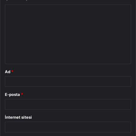
Y
o
r
u
m
*
Ad
*
E-posta
*
İnternet sitesi