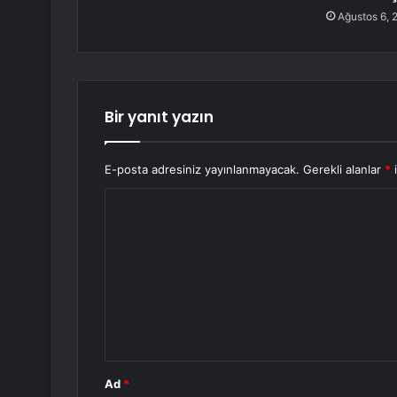
Ağustos 6, 
Bir yanıt yazın
E-posta adresiniz yayınlanmayacak.
Gerekli alanlar
*
i
Y
o
r
u
m
*
Ad
*