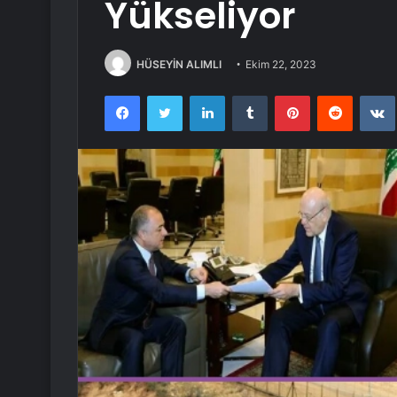
Yükseliyor
HÜSEYİN ALIMLI
Ekim 22, 2023
Facebook
Twitter
LinkedIn
Tumblr
Pinterest
Reddit