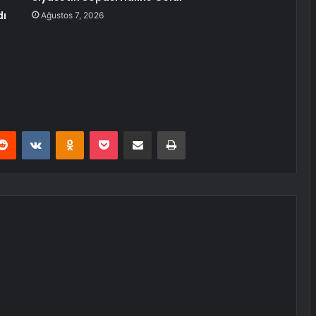
dı
Ağustos 7, 2026
erest
Reddit
VKontakte
Odnoklassniki
Pocket
E-Posta ile paylaş
Yazdır