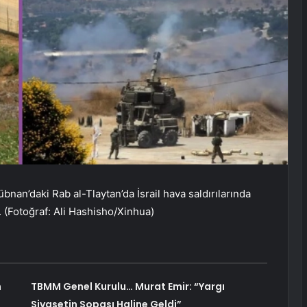
an’daki Rab al-Tlaytan’da İsrail hava saldırılarında
. (Fotoğraf: Ali Hashisho/Xinhua)
n
TBMM Genel Kurulu… Murat Emir: “Yargı
Siyasetin Sopası Haline Geldi”