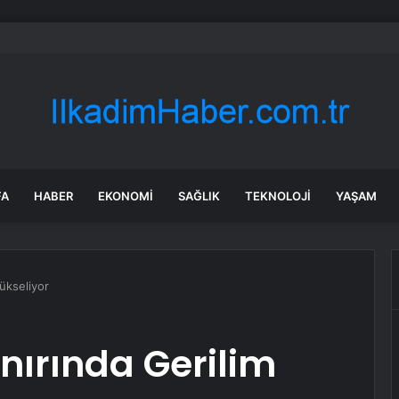
k kayanın altına üç odalı ev inşa etti
FA
HABER
EKONOMI
SAĞLIK
TEKNOLOJI
YAŞAM
Yükseliyor
ınırında Gerilim