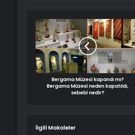
Bergama Müzesi kapandı mı?
Bergama Müzesi neden kapatıldı,
sebebi nedir?
İlgili Makaleler