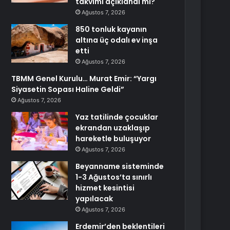
takvimi açıklandı mı?
Ağustos 7, 2026
850 tonluk kayanın
altına üç odalı ev inşa
etti
Ağustos 7, 2026
TBMM Genel Kurulu… Murat Emir: “Yargı
Siyasetin Sopası Haline Geldi”
Ağustos 7, 2026
Yaz tatilinde çocuklar
ekrandan uzaklaşıp
hareketle buluşuyor
Ağustos 7, 2026
Beyanname sisteminde
1-3 Ağustos’ta sınırlı
hizmet kesintisi
yapılacak
Ağustos 7, 2026
Erdemir’den beklentileri