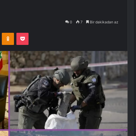
0
7
Bir dakikadan az
VKontakte
Odnoklassniki
Pocket