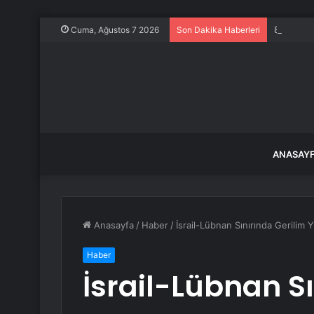
850 tonlu
Cuma, Ağustos 7 2026
Son Dakika Haberleri
ANASAY
Anasayfa
/
Haber
/
İsrail-Lübnan Sınırında Gerilim 
Haber
İsrail-Lübnan S