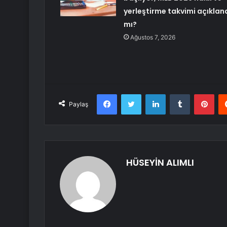
yerleştirme takvimi açıklan
mı?
Ağustos 7, 2026
Facebook
Twitter
LinkedIn
Tumblr
Pint
Paylaş
HÜSEYİN ALIMLI