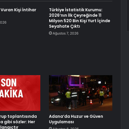
Vuran Kişi İntihar
Türkiye İstatistik Kurumu:
2026’nın İlk Çeyreğinde 11
Milyon 520 Bin Kişi Yurt İçinde
2026
Seyahate Çıktı
Ağustos 7, 2026
rup toplantısında
Adana’da Huzur ve Güven
 gibi sözler: Her
Uygulaması
langıçtır
Ağustos 6, 2026