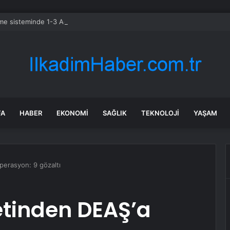
 sisteminde 1-3 Ağustos’ta sınırlı hizmet kesintisi yapılacak
FA
HABER
EKONOMI
SAĞLIK
TEKNOLOJI
YAŞAM
perasyon: 9 gözaltı
etinden DEAŞ’a