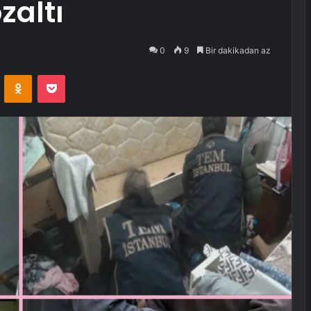
zaltı
0
9
Bir dakikadan az
VKontakte
Odnoklassniki
Pocket