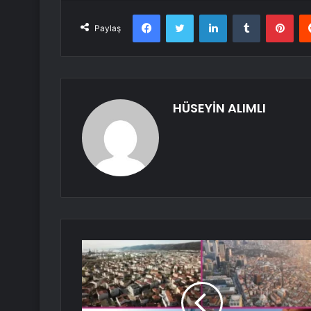
Facebook
Twitter
LinkedIn
Tumblr
Pint
Paylaş
HÜSEYİN ALIMLI