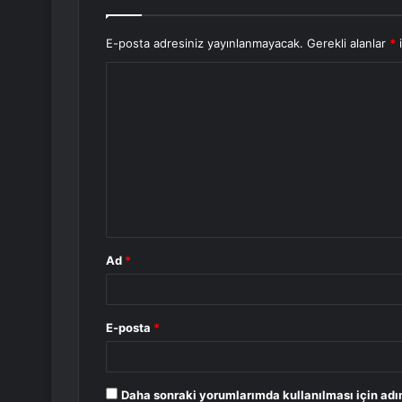
E-posta adresiniz yayınlanmayacak.
Gerekli alanlar
*
i
Y
o
r
u
m
*
Ad
*
E-posta
*
Daha sonraki yorumlarımda kullanılması için adı