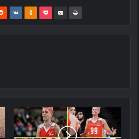
erest
Reddit
VKontakte
Odnoklassniki
Pocket
E-Posta ile paylaş
Yazdır