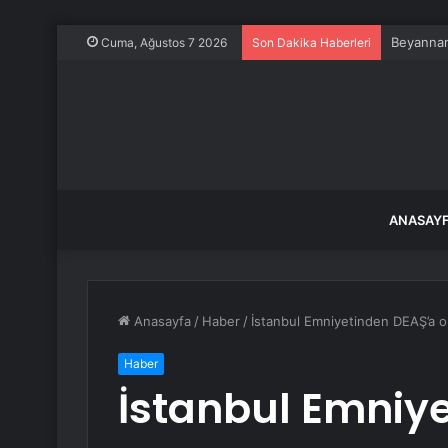
Beyanname
Cuma, Ağustos 7 2026
Son Dakika Haberleri
ANASAY
Anasayfa
/
Haber
/
İstanbul Emniyetinden DEAŞ’a o
Haber
İstanbul Emniy