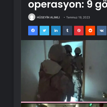
operasyon: 9 gö
HÜSEYİN ALIMLI
Temmuz 19, 2023
Facebook
Twitter
LinkedIn
Tumblr
Pinterest
Reddit