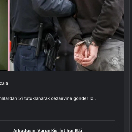
altı
nlılardan 5’i tutuklanarak cezaevine gönderildi.
Arkadaşını Vuran Kişi İntihar Etti