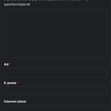
işaretlenmişlerdir
Y
o
r
u
m
*
Ad
*
E-posta
*
İnternet sitesi