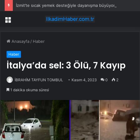
İzmit’te sıcak yemek desteğiyle dayanışma büyüyor
Menü
Anasayfa
/
Haber
Haber
İtalya’da sel: 3 Ölü, 7 Kayıp
İBRAHİM TAYFUN TOMBUL
Kasım 4, 2023
0
2
1 dakika okuma süresi