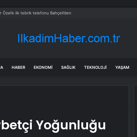
 Özel’e ilk tebrik telefonu Bahçeli’den
FA
HABER
EKONOMI
SAĞLIK
TEKNOLOJI
YAŞAM
u
rbetçi Yoğunluğu