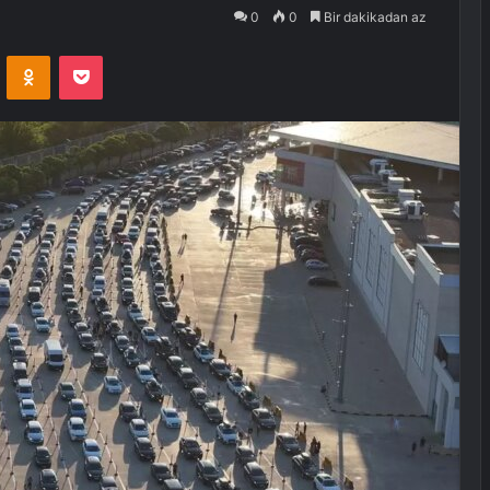
0
0
Bir dakikadan az
VKontakte
Odnoklassniki
Pocket