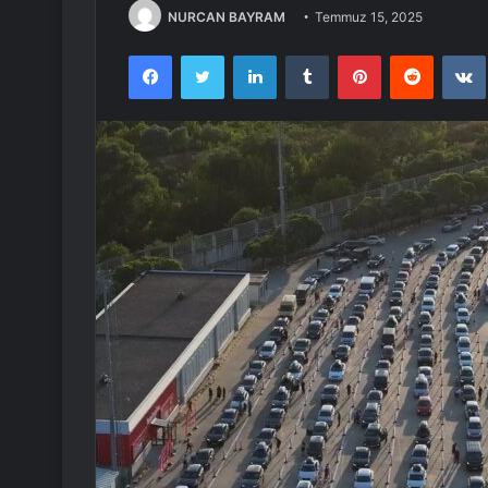
NURCAN BAYRAM
Temmuz 15, 2025
Facebook
Twitter
LinkedIn
Tumblr
Pinterest
Reddit