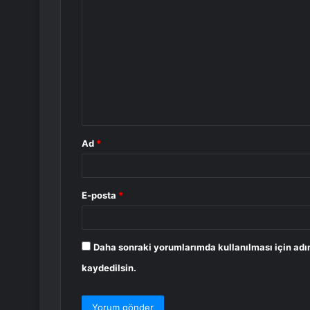
Y
o
r
u
m
*
Ad
*
E-posta
*
Daha sonraki yorumlarımda kullanılması için adı
kaydedilsin.