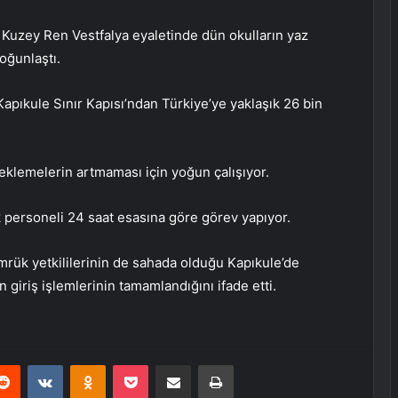
 Kuzey Ren Vestfalya eyaletinde dün okulların yaz
yoğunlaştı.
Kapıkule Sınır Kapısı’ndan Türkiye’ye yaklaşık 26 bin
klemelerin artmaması için yoğun çalışıyor.
 personeli 24 saat esasına göre görev yapıyor.
ük yetkililerinin de sahada olduğu Kapıkule’de
iriş işlemlerinin tamamlandığını ifade etti.
erest
Reddit
VKontakte
Odnoklassniki
Pocket
E-Posta ile paylaş
Yazdır