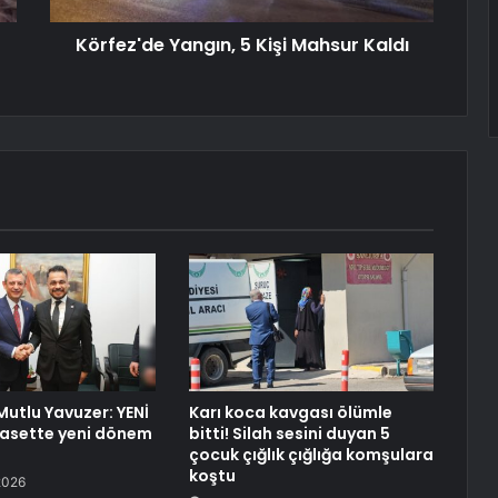
Körfez'de Yangın, 5 Kişi Mahsur Kaldı
 Mutlu Yavuzer: YENİ
Karı koca kavgası ölümle
iyasette yeni dönem
bitti! Silah sesini duyan 5
çocuk çığlık çığlığa komşulara
koştu
2026