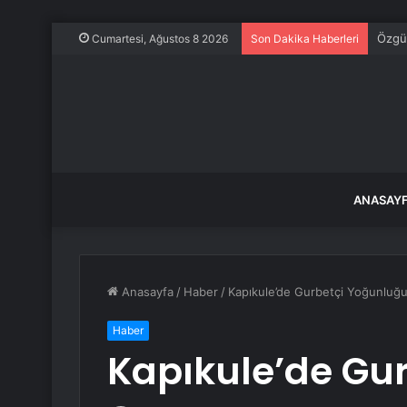
Özgür
Cumartesi, Ağustos 8 2026
Son Dakika Haberleri
ANASAY
Anasayfa
/
Haber
/
Kapıkule’de Gurbetçi Yoğunluğ
Haber
Kapıkule’de Gu