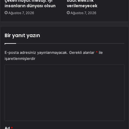
çeken hayat mesajı: İyi
saat elektrik
insanların dünyası olsun
verilemeyecek
Ağustos 7, 2026
Ağustos 7, 2026
Bir yanıt yazın
E-posta adresiniz yayınlanmayacak.
Gerekli alanlar
*
ile
işaretlenmişlerdir
Y
o
r
u
m
*
Ad
*