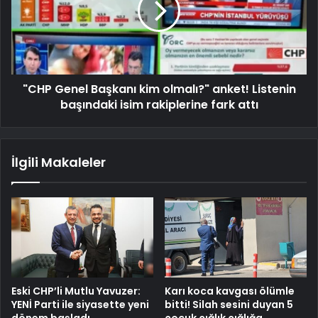
"CHP Genel Başkanı kim olmalı?" anket! Listenin
başındaki isim rakiplerine fark attı
İlgili Makaleler
Eski CHP’li Mutlu Yavuzer:
Karı koca kavgası ölümle
YENİ Parti ile siyasette yeni
bitti! Silah sesini duyan 5
dönem başladı
çocuk çığlık çığlığa