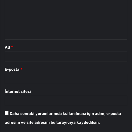
r
u
m
*
Ad
*
E-posta
*
İnternet sitesi
Daha sonraki yorumlarımda kullanılması için adım, e-posta
adresim ve site adresim bu tarayıcıya kaydedilsin.