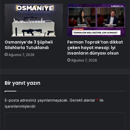
Osmaniye’de 3 Şüpheli
Ferman Toprak’tan dikkat
Silahlarla Tutuklandı
çeken hayat mesajı: İyi
insanların dünyası olsun
Ağustos 7, 2026
Ağustos 7, 2026
Bir yanıt yazın
E-posta adresiniz yayınlanmayacak.
Gerekli alanlar
*
ile
işaretlenmişlerdir
Y
o