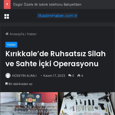
Özgür Özel’e ilk tebrik telefonu Bahçeli’den
Menü
Anasayfa
/
Haber
Haber
Kırıkkale’de Ruhsatsız Silah
ve Sahte İçki Operasyonu
HÜSEYİN ALIMLI
Kasım 17, 2023
0
4
Bir dakikadan az