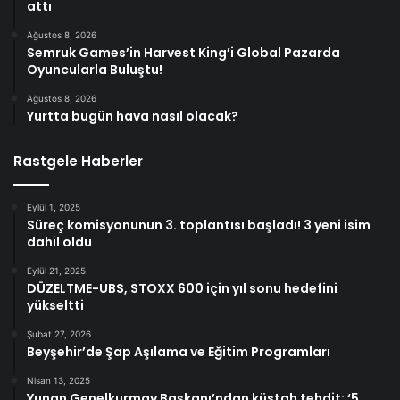
attı
Ağustos 8, 2026
Semruk Games’in Harvest King’i Global Pazarda
Oyuncularla Buluştu!
Ağustos 8, 2026
Yurtta bugün hava nasıl olacak?
Rastgele Haberler
Eylül 1, 2025
Süreç komisyonunun 3. toplantısı başladı! 3 yeni isim
dahil oldu
Eylül 21, 2025
DÜZELTME-UBS, STOXX 600 için yıl sonu hedefini
yükseltti
Şubat 27, 2026
Beyşehir’de Şap Aşılama ve Eğitim Programları
Nisan 13, 2025
Yunan Genelkurmay Başkanı’ndan küstah tehdit: ‘5