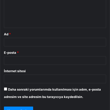
u
m
*
Ad
*
E-posta
*
İnternet sitesi
Daha sonraki yorumlarımda kullanılması için adım, e-posta
adresim ve site adresim bu tarayıcıya kaydedilsin.