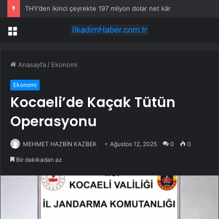
THY’den ikinci çeyrekte 197 milyon dolar net kâr
Menü
Anasayfa
/
Ekonomi
Ekonomi
Kocaeli’de Kaçak Tütün
Operasyonu
MEHMET HAZBİN KAZBEK
Ağustos 12, 2025
0
0
Bir dakikadan az