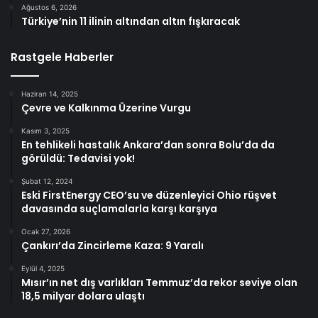
Ağustos 6, 2026
Türkiye’nin 11 ilinin altından altın fışkıracak
Rastgele Haberler
Haziran 14, 2025
Çevre ve Kalkınma Üzerine Vurgu
Kasım 3, 2025
En tehlikeli hastalık Ankara’dan sonra Bolu’da da
görüldü: Tedavisi yok!
Şubat 12, 2024
Eski FirstEnergy CEO’su ve düzenleyici Ohio rüşvet
davasında suçlamalarla karşı karşıya
Ocak 27, 2026
Çankırı’da Zincirleme Kaza: 9 Yaralı
Eylül 4, 2025
Mısır’ın net dış varlıkları Temmuz’da rekor seviye olan
18,5 milyar dolara ulaştı