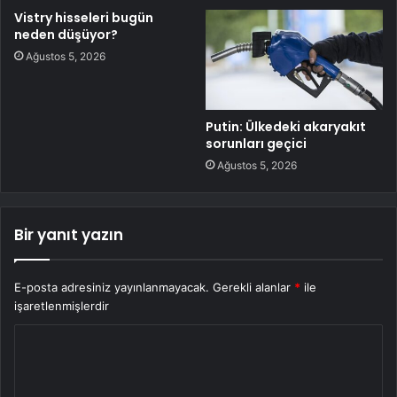
Vistry hisseleri bugün
neden düşüyor?
Ağustos 5, 2026
Putin: Ülkedeki akaryakıt
sorunları geçici
Ağustos 5, 2026
Bir yanıt yazın
E-posta adresiniz yayınlanmayacak.
Gerekli alanlar
*
ile
işaretlenmişlerdir
Y
o
r