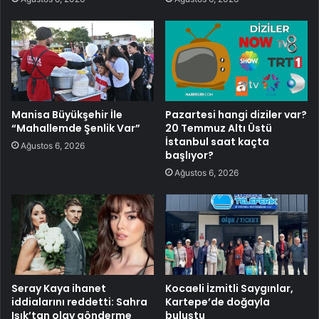
Manisa Büyükşehir İle
Pazartesi hangi diziler var?
“Mahallemde Şenlik Var”
20 Temmuz Altı Üstü
İstanbul saat kaçta
Ağustos 6, 2026
başlıyor?
Ağustos 6, 2026
Seray Kaya ihanet
Kocaeli İzmitli Saygınlar,
iddialarını reddetti: Sahra
Kartepe’de doğayla
Işık’tan olay gönderme
buluştu