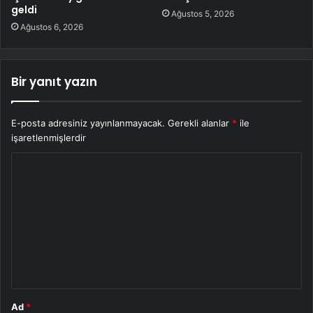
geldi
Ağustos 5, 2026
Ağustos 6, 2026
Bir yanıt yazın
E-posta adresiniz yayınlanmayacak.
Gerekli alanlar
*
ile
işaretlenmişlerdir
Y
o
r
u
m
*
Ad
*