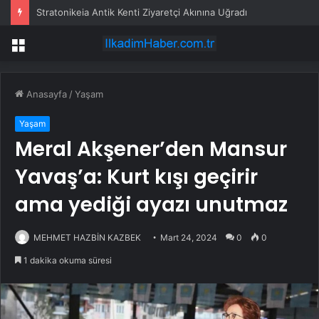
Stratonikeia Antik Kenti Ziyaretçi Akınına Uğradı
Menü
Anasayfa
/
Yaşam
Yaşam
Meral Akşener’den Mansur
Yavaş’a: Kurt kışı geçirir
ama yediği ayazı unutmaz
MEHMET HAZBİN KAZBEK
Mart 24, 2024
0
0
1 dakika okuma süresi