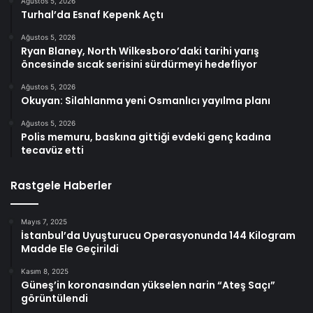
Ağustos 5, 2026
Turhal’da Esnaf Kepenk Açtı
Ağustos 5, 2026
Ryan Blaney, North Wilkesboro’daki tarihi yarış
öncesinde sıcak serisini sürdürmeyi hedefliyor
Ağustos 5, 2026
Okuyan: Silahlanma yeni Osmanlıcı yayılma planı
Ağustos 5, 2026
Polis memuru, baskına gittiği evdeki genç kadına
tecavüz etti
Rastgele Haberler
Mayıs 7, 2025
İstanbul’da Uyuşturucu Operasyonunda 144 Kilogram
Madde Ele Geçirildi
Kasım 8, 2025
Güneş’in koronasından yükselen narin “Ateş Saçı”
görüntülendi