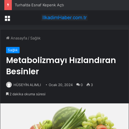
Turhal’da Esnaf Kepenk Açtı
Menü
Anasayfa
/
Sağlık
Sağlık
Metabolizmayı Hızlandıran
Besinler
HÜSEYİN ALIMLI
Ocak 20, 2024
0
3
2 dakika okuma süresi