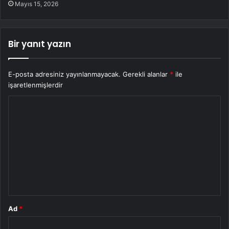
Mayıs 15, 2026
Bir yanıt yazın
E-posta adresiniz yayınlanmayacak.
Gerekli alanlar
*
ile
işaretlenmişlerdir
Y
o
r
u
m
*
Ad
*