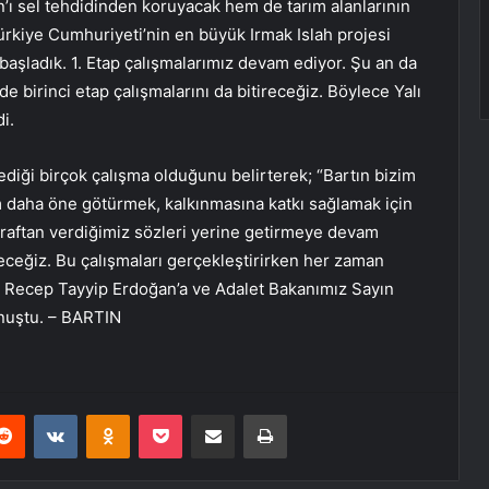
ın’ı sel tehdidinden koruyacak hem de tarım alanlarının
ürkiye Cumhuriyeti’nin en büyük Irmak Islah projesi
 başladık. 1. Etap çalışmalarımız devam ediyor. Şu an da
de birinci etap çalışmalarını da bitireceğiz. Böylece Yalı
i.
diği birçok çalışma olduğunu belirterek; “Bartın bizim
ım daha öne götürmek, kalkınmasına katkı sağlamak için
raftan verdiğimiz sözleri yerine getirmeye devam
receğiz. Bu çalışmaları gerçekleştirirken her zaman
 Recep Tayyip Erdoğan’a ve Adalet Bakanımız Sayın
onuştu. – BARTIN
erest
Reddit
VKontakte
Odnoklassniki
Pocket
E-Posta ile paylaş
Yazdır