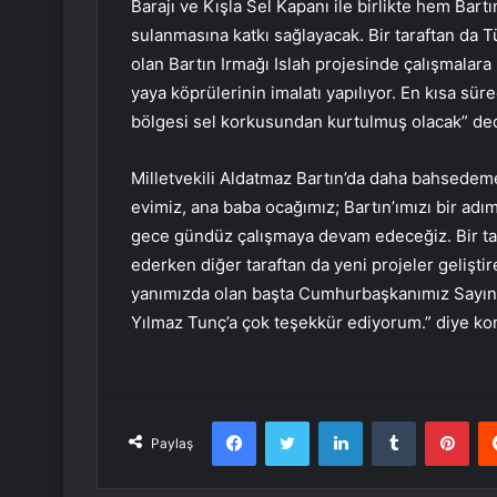
Barajı ve Kışla Sel Kapanı ile birlikte hem Bart
sulanmasına katkı sağlayacak. Bir taraftan da T
olan Bartın Irmağı Islah projesinde çalışmalara
yaya köprülerinin imalatı yapılıyor. En kısa süre
bölgesi sel korkusundan kurtulmuş olacak” ded
Milletvekili Aldatmaz Bartın’da daha bahsedeme
evimiz, ana baba ocağımız; Bartın’ımızı bir ad
gece gündüz çalışmaya devam edeceğiz. Bir ta
ederken diğer taraftan da yeni projeler gelişti
yanımızda olan başta Cumhurbaşkanımız Sayın
Yılmaz Tunç’a çok teşekkür ediyorum.” diye k
Facebook
Twitter
LinkedIn
Tumblr
Pint
Paylaş