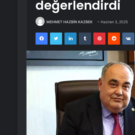
değerlendirdi
MEHMET HAZBİN KAZBEK
Haziran 3, 2025
Facebook
Twitter
LinkedIn
Tumblr
Pinterest
Reddit