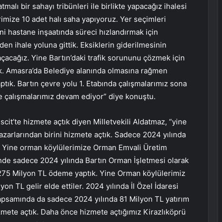
lı bir sahayı tribünleri ile birlikte yapacağız ihalesi
imize 10 adet halı saha yapıyoruz. Yer seçimleri
i hastane inşaatında süreci hızlandırmak için
n ihale yoluna gittik. Eksiklerin giderilmesinin
acağız. Yine Bartın’daki trafik sorununu çözmek için
ık. Amasra’da Belediye alanında olmasına rağmen
tık. Bartın çevre yolu 1. Etabında çalışmalarımız sona
oje çalışmalarımız devam ediyor” diye konuştu.
t’te hizmete açtık diyen Milletvekili Aldatmaz, “yine
zarlarından birini hizmete açtık. Sadece 2024 yılında
. Yine orman köylülerimize Orman Emvali Üretim
inde sadece 2024 yılında Bartın Orman İşletmesi olarak
275 Milyon TL ödeme yaptık. Yine Orman köylülerimiz
n TL gelir elde ettiler. 2024 yılında İl Özel İdaresi
apsamında da sadece 2024 yılında 81 Milyon TL yatırım
hizmete açtık. Daha önce hizmete açtığımız Kirazlıköprü