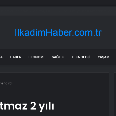
k kayanın altına üç odalı ev inşa etti
FA
HABER
EKONOMI
SAĞLIK
TEKNOLOJI
YAŞAM
rlendirdi
tmaz 2 yılı