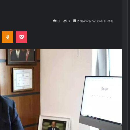
0
0
2 dakika okuma süresi
VKontakte
Odnoklassniki
Pocket