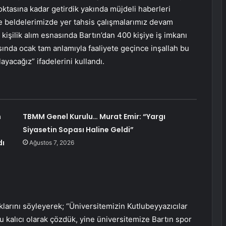
ktasına kadar getirdik yakında müjdeli haberleri
ve beldelerimizde yer tahsis çalışmalarımız devam
kişilik alım esnasında Bartın’dan 400 kişiye iş imkanı
sında ocak tam anlamıyla faaliyete geçince inşallah bu
ayacağız” ifadelerini kullandı.
n
TBMM Genel Kurulu… Murat Emir: “Yargı
Siyasetin Sopası Haline Geldi”
dı
Ağustos 7, 2026
larını söyleyerek; “Üniversitemizin Kutlubeyyazıcılar
lıcı olarak çözdük, yine üniversitemize Bartın spor