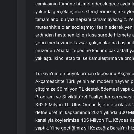
camiasının tümüne hizmet edecek gece aydınlatma
yakında gerçekleşecek. Gençlerimiz için köyler
tamamlandı bu yaz hepsini tamamlayacağız. Yen
müteahhitle olan sözleşmeyi fesih ederek yenide
ardından hastanemizi en kısa sürede hizmete aç
şehri merkezinde kavşak çalışmalarına başlad
müzeden Ahatlar tepesine kadar sıcak asfalt yap
yaklaştı. İkinci etap ta ise kamulaştırma ve pr
Türkiye’nin en büyük orman deposunu Akçamesci
Akçamescit’te Türkiye’nin en modern hayvan pa
çiftçimize 96 milyon TL destek ödemesi yaptık
Programı ve Silvikültürel Faaliyetler çerçeves
362.5 Milyon TL, Ulus Orman İşletmesi olarak 
defne üretimi kapsamında 2024 yılında 300 Milyo
kanalıyla köylerimize 405 Milyon TL, Köydes k
yaptık. Yine geçtiğimiz yıl Kozcağız Barajı’nı 