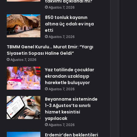
takvimi açıklandı mı?
Ağustos 7, 2026
850 tonluk kayanın
altına üç odalı ev inşa
etti
Ağustos 7, 2026
TBMM Genel Kurulu… Murat Emir: “Yargı
Siyasetin Sopası Haline Geldi”
Ağustos 7, 2026
Yaz tatilinde çocuklar
ekrandan uzaklaşıp
hareketle buluşuyor
Ağustos 7, 2026
Beyanname sisteminde
1-3 Ağustos’ta sınırlı
hizmet kesintisi
yapılacak
Ağustos 7, 2026
Erdemir’den beklentileri