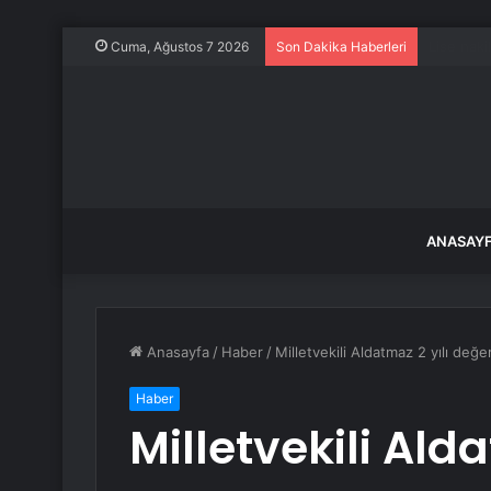
850 tonlu
Cuma, Ağustos 7 2026
Son Dakika Haberleri
ANASAY
Anasayfa
/
Haber
/
Milletvekili Aldatmaz 2 yılı değe
Haber
Milletvekili Alda