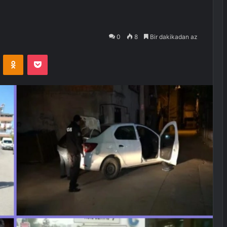
0
8
Bir dakikadan az
VKontakte
Odnoklassniki
Pocket