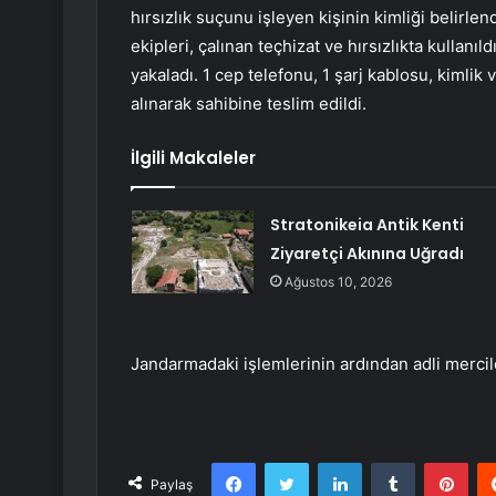
hırsızlık suçunu işleyen kişinin kimliği belirle
ekipleri, çalınan teçhizat ve hırsızlıkta kullanıl
yakaladı. 1 cep telefonu, 1 şarj kablosu, kimli
alınarak sahibine teslim edildi.
İlgili Makaleler
Stratonikeia Antik Kenti
Ziyaretçi Akınına Uğradı
Ağustos 10, 2026
Jandarmadaki işlemlerinin ardından adli mercil
Facebook
Twitter
LinkedIn
Tumblr
Pint
Paylaş