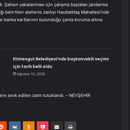
ndi. Şahsın yakalanması için çalışma başlatan jandarma
dığı belirtilen aletlerle zanlıyı Hacıbektaş Mahallesi’nde
k ve banka kartlarının bulunduğu çanta koruma altına
Etimesgut Belediyesi’nde başkanvekili seçimi
için tarih belli oldu
Ağustos 10, 2026
ere sevk edilen zanlı tutuklandı. – NEVŞEHİR
erest
Reddit
VKontakte
Odnoklassniki
Pocket
E-Posta ile paylaş
Yazdır