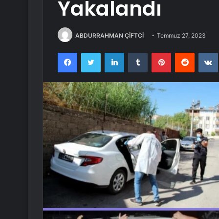
Yakalandı
ABDURRAHMAN ÇİFTCİ
Temmuz 27, 2023
Facebook
Twitter
LinkedIn
Tumblr
Pinterest
Reddit