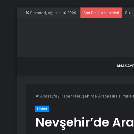
Stra
Pazartesi, Ağustos 10 2026
Son Dakika Haberleri
ANASAY
Anasayfa
/
Haber
/
Nevşehir’de Araba Hırsızı Yakal
Haber
Nevşehir’de Ara