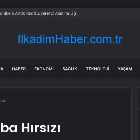
tonikeia Antik Kenti Ziyaretçi Akınına Uğradı
FA
HABER
EKONOMI
SAĞLIK
TEKNOLOJI
YAŞAM
andı
ba Hırsızı