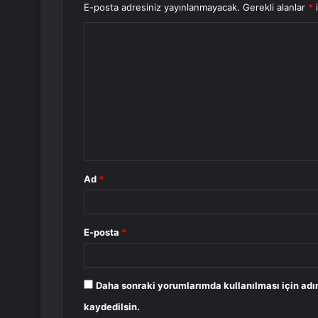
E-posta adresiniz yayınlanmayacak.
Gerekli alanlar
*
i
Y
o
r
u
m
*
Ad
*
E-posta
*
Daha sonraki yorumlarımda kullanılması için adı
kaydedilsin.