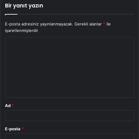
Bir yanıt yazın
E-posta adresiniz yayınlanmayacak.
Gerekli alanlar
*
ile
işaretlenmişlerdir
Y
o
r
u
m
*
Ad
*
E-posta
*