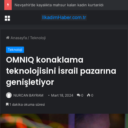
Nevşehir’de kayalıkta mahsur kalan kadın kurtarıldı
Menü
Anasayfa
/
Teknoloji
Teknoloji
OMNIQ konaklama
teknolojisini İsrail pazarına
genişletiyor
NURCAN BAYRAM
Mart 18, 2024
0
0
1 dakika okuma süresi