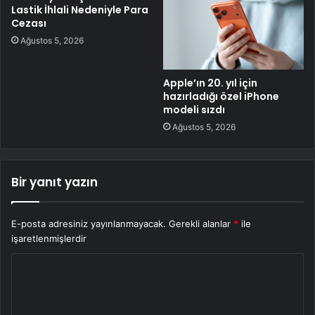
Lastik İhlali Nedeniyle Para
Cezası
Ağustos 5, 2026
Apple’ın 20. yıl için
hazırladığı özel iPhone
modeli sızdı
Ağustos 5, 2026
Bir yanıt yazın
E-posta adresiniz yayınlanmayacak.
Gerekli alanlar
*
ile
işaretlenmişlerdir
Y
o
r