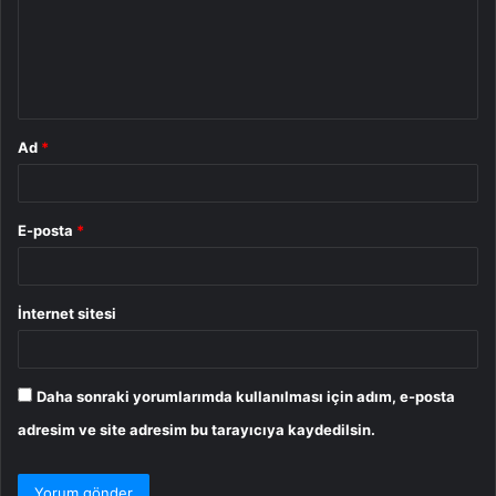
u
m
*
Ad
*
E-posta
*
İnternet sitesi
Daha sonraki yorumlarımda kullanılması için adım, e-posta
adresim ve site adresim bu tarayıcıya kaydedilsin.