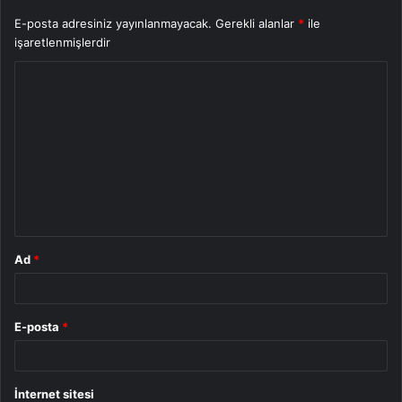
E-posta adresiniz yayınlanmayacak.
Gerekli alanlar
*
ile
işaretlenmişlerdir
Y
o
r
u
m
*
Ad
*
E-posta
*
İnternet sitesi