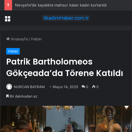
Kırsal yollara neşter
Menü
Anasayfa
/
Haber
Haber
Patrik Bartholomeos
Gökçeada’da Törene Katıldı
NURCAN BAYRAM
Mayıs 14, 2025
0
0
Bir dakikadan az