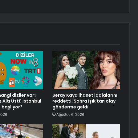
angi diziler var?
Seray Kaya ihanet iddialarını
Altı Üstü İstanbul
reddetti: Sahra Işık’tan olay
 başlıyor?
gönderme geldi
2026
Ağustos 6, 2026