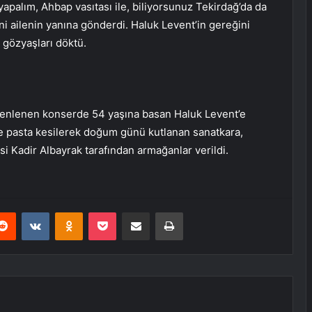
yapalım, Ahbap vasıtası ile, biliyorsunuz Tekirdağ’da da
i ailenin yanına gönderdi. Haluk Levent’in gereğini
 gözyaşları döktü.
zenlenen konserde 54 yaşına basan Haluk Levent’e
e pasta kesilerek doğum günü kutlanan sanatkara,
 Kadir Albayrak tarafından armağanlar verildi.
erest
Reddit
VKontakte
Odnoklassniki
Pocket
E-Posta ile paylaş
Yazdır