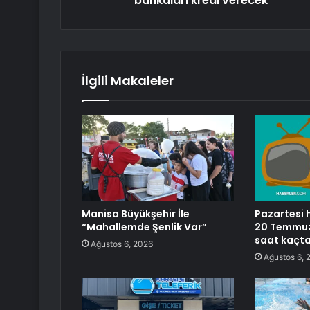
bankaları kredi verecek
İlgili Makaleler
Manisa Büyükşehir İle
Pazartesi h
“Mahallemde Şenlik Var”
20 Temmuz 
saat kaçta
Ağustos 6, 2026
Ağustos 6, 