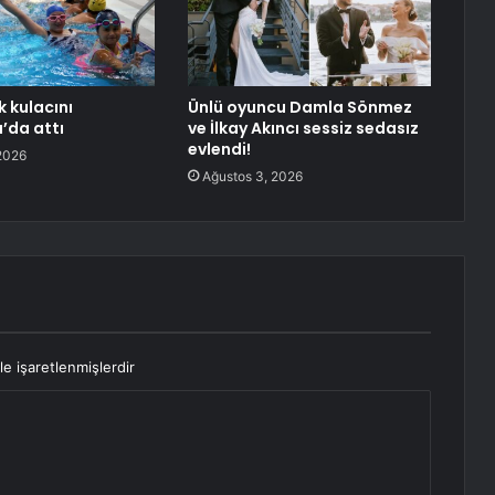
k kulacını
Ünlü oyuncu Damla Sönmez
’da attı
ve İlkay Akıncı sessiz sedasız
evlendi!
2026
Ağustos 3, 2026
le işaretlenmişlerdir