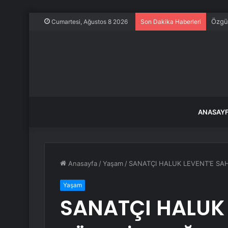
Özgür
Cumartesi, Ağustos 8 2026
Son Dakika Haberleri
ANASAY
Anasayfa
/
Yaşam
/
SANATÇI HALUK LEVENT’E S
Yaşam
SANATÇI HALUK