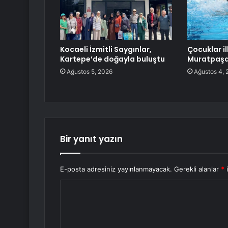
Kocaeli İzmitli Saygınlar,
Çocuklar il
Kartepe’de doğayla buluştu
Muratpaşa
Ağustos 5, 2026
Ağustos 4, 
Bir yanıt yazın
E-posta adresiniz yayınlanmayacak.
Gerekli alanlar
*
i
Y
o
r