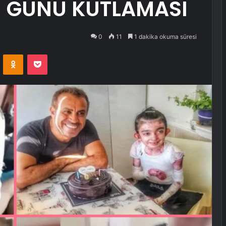
 GÜNÜ KUTLAMASI
0
11
1 dakika okuma süresi
VKontakte
Odnoklassniki
Pocket