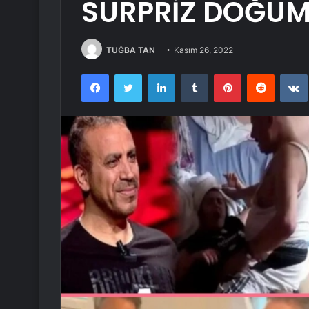
SÜRPRİZ DOĞUM
TUĞBA TAN
Kasım 26, 2022
Facebook
Twitter
LinkedIn
Tumblr
Pinterest
Reddit