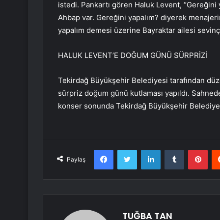
istedi. Pankartı gören Haluk Levent, “Gereğini 
Ahbap var. Gereğini yapalım? diyerek menajerin
yapalım demesi üzerine Bayraktar ailesi sevinç
HALUK LEVENT’E DOĞUM GÜNÜ SÜRPRİZİ
Tekirdağ Büyükşehir Belediyesi tarafından dü
sürpriz doğum günü kutlaması yapıldı. Sahned
konser sonunda Tekirdağ Büyükşehir Belediyesi
Facebook
Twitter
LinkedIn
Tumblr
Pint
Paylaş
TUĞBA TAN