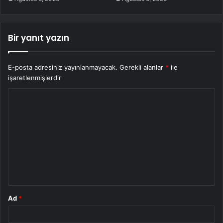
Bir yanıt yazın
E-posta adresiniz yayınlanmayacak.
Gerekli alanlar
*
ile
işaretlenmişlerdir
Y
o
r
u
m
*
Ad
*