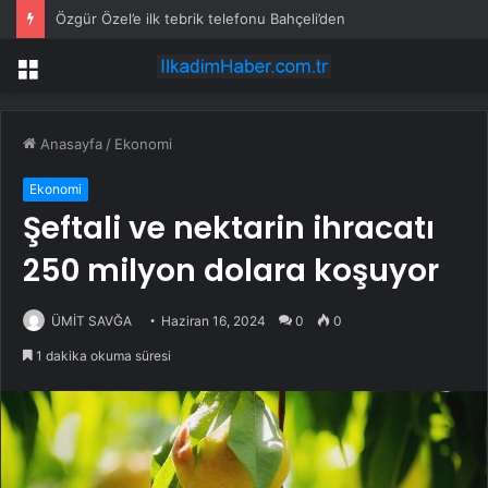
Özgür Özel’e ilk tebrik telefonu Bahçeli’den
Menü
Anasayfa
/
Ekonomi
Ekonomi
Şeftali ve nektarin ihracatı
250 milyon dolara koşuyor
ÜMİT SAVĞA
Haziran 16, 2024
0
0
1 dakika okuma süresi