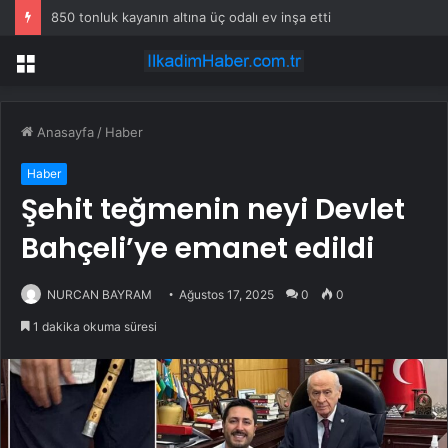
TBMM Genel Kurulu… Murat Emir: “Yargı Siyasetin Sopası Haline Geldi”
Menü
Anasayfa
/
Haber
Haber
Şehit teğmenin neyi Devlet
Bahçeli’ye emanet edildi
NURCAN BAYRAM
Ağustos 17, 2025
0
0
1 dakika okuma süresi