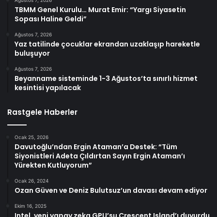
TBMM Genel Kurulu… Murat Emir: “Yargı Siyasetin
Sopası Haline Geldi”
Ağustos 7, 2026
Yaz tatilinde çocuklar ekrandan uzaklaşıp hareketle
buluşuyor
Ağustos 7, 2026
Beyanname sisteminde 1-3 Ağustos’ta sınırlı hizmet
kesintisi yapılacak
Rastgele Haberler
Ocak 25, 2026
Davutoğlu’ndan Ergin Ataman’a Destek: “Tüm
Siyonistleri Adeta Çıldırtan Sayın Ergin Ataman’ı
Yürekten Kutluyorum”
Ocak 26, 2024
Ozan Güven ve Deniz Bulutsuz’un davası devam ediyor
Ekim 16, 2025
Intel, yeni yapay zeka GPU’su Crescent Island’ı duyurdu