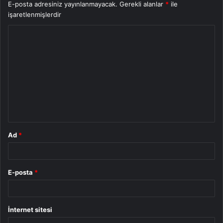
E-posta adresiniz yayınlanmayacak.
Gerekli alanlar
*
ile
işaretlenmişlerdir
Y
o
r
u
m
*
Ad
*
E-posta
*
İnternet sitesi