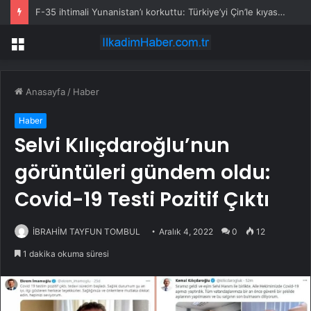
F-35 ihtimali Yunanistan’ı korkuttu: Türkiye’yi Çin’le kıyasladı
Menü
Anasayfa
/
Haber
Haber
Selvi Kılıçdaroğlu’nun
görüntüleri gündem oldu:
Covid-19 Testi Pozitif Çıktı
İBRAHİM TAYFUN TOMBUL
Aralık 4, 2022
0
12
1 dakika okuma süresi