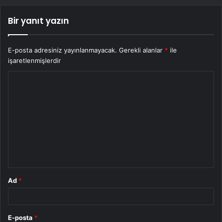
Bir yanıt yazın
E-posta adresiniz yayınlanmayacak.
Gerekli alanlar
*
ile
işaretlenmişlerdir
Y
o
r
u
m
*
Ad
*
E-posta
*