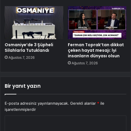
Osmaniye’de 3 Şüpheli
Ferman Toprak’tan dikkat
Silahlarla Tutuklandı
çeken hayat mesajı: İyi
insanların dünyası olsun
Ağustos 7, 2026
Ağustos 7, 2026
Bir yanıt yazın
E-posta adresiniz yayınlanmayacak.
Gerekli alanlar
*
ile
işaretlenmişlerdir
Y
o