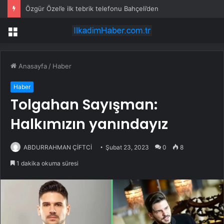
Özgür Özel’e ilk tebrik telefonu Bahçeli’den
Menü
Anasayfa
/
Haber
Haber
Tolgahan Sayışman:
Halkımızın yanındayız
ABDURRAHMAN ÇİFTCİ
Şubat 23, 2023
0
8
1 dakika okuma süresi