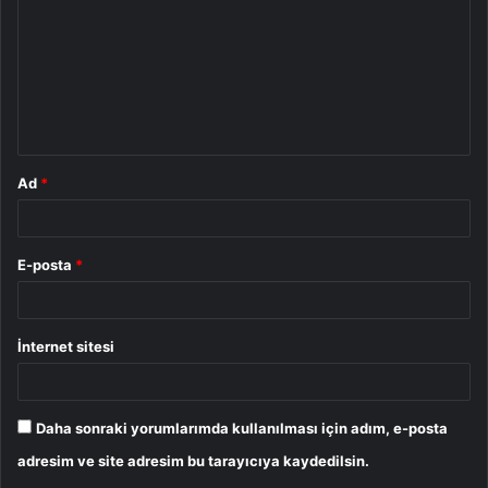
r
u
m
*
Ad
*
E-posta
*
İnternet sitesi
Daha sonraki yorumlarımda kullanılması için adım, e-posta
adresim ve site adresim bu tarayıcıya kaydedilsin.