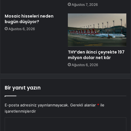
Ağustos 7, 2026
Mosaic hisseleri neden
bugün düşüyor?
Ağustos 6, 2026
THY’den ikinci çeyrekte 197
milyon dolar net kâr
Ağustos 6, 2026
Bir yanıt yazın
E-posta adresiniz yayınlanmayacak.
Gerekli alanlar
*
ile
işaretlenmişlerdir
Y
o