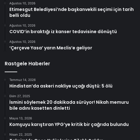
Ağustos 10, 2026
Etimesgut Belediyesi’nde başkanvekili seçimi için tarih
belli oldu
Ağustos 10, 2026
COVID’in bıraktığı iz kanser tedavisine dönüştü
Ağustos 10, 2026
‘Çerçeve Yasa’ yarın Meclis’e geliyor
Rastgele Haberler
Temmuz 14, 2026
Hindistan’da askeri nakliye uçağı düştü: 5 ölü
Ekim 27, 2025
İsmini söylemek 20 dakikada sürüyor! Nikah memuru
bile adını kasetten dinletti
Mayıs 13, 2026
Komşuyu karıştıran YPG’ye kritik bir çağrıda bulundu
Nisan 22, 2025