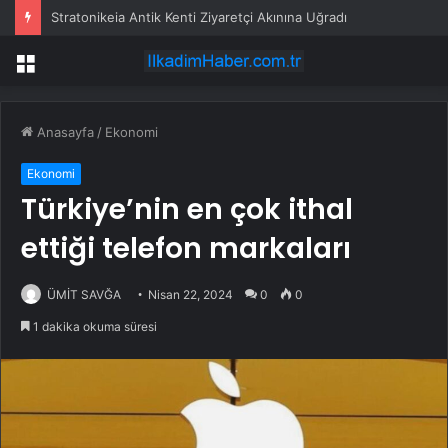
Stratonikeia Antik Kenti Ziyaretçi Akınına Uğradı
Menü
Anasayfa
/
Ekonomi
Ekonomi
Türkiye’nin en çok ithal
ettiği telefon markaları
ÜMİT SAVĞA
Nisan 22, 2024
0
0
1 dakika okuma süresi