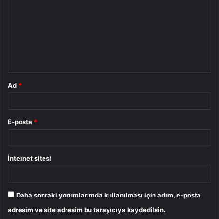
r
u
m
*
Ad
*
E-posta
*
İnternet sitesi
Daha sonraki yorumlarımda kullanılması için adım, e-posta
adresim ve site adresim bu tarayıcıya kaydedilsin.