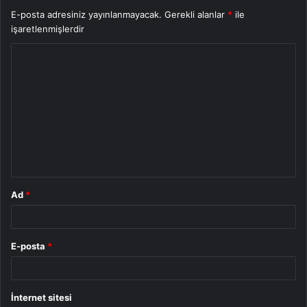
E-posta adresiniz yayınlanmayacak.
Gerekli alanlar
*
ile
işaretlenmişlerdir
Y
o
r
u
m
*
Ad
*
E-posta
*
İnternet sitesi