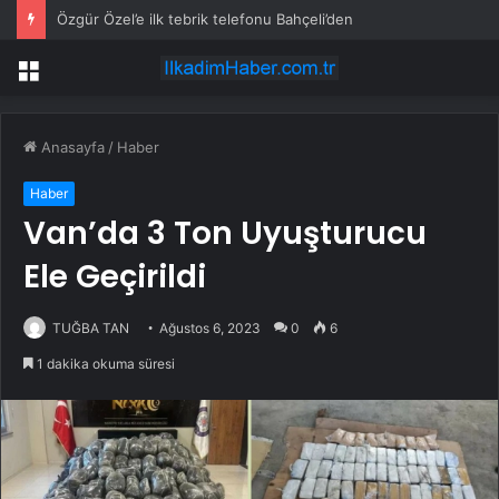
Özgür Özel’e ilk tebrik telefonu Bahçeli’den
Menü
Anasayfa
/
Haber
Haber
Van’da 3 Ton Uyuşturucu
Ele Geçirildi
TUĞBA TAN
Ağustos 6, 2023
0
6
1 dakika okuma süresi