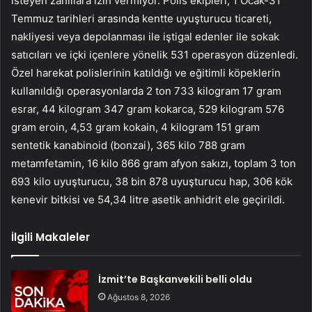
isteyen zanlılara izin vermiyor. Polis ekipleri, 1 Ocak-31
Temmuz tarihleri ​​arasında kentte uyuşturucu ticareti,
nakliyesi veya depolanması ile iştigal edenler ile sokak
satıcıları ve içki içenlere yönelik 531 operasyon düzenledi.
Özel harekat polislerinin katıldığı ve eğitimli köpeklerin
kullanıldığı operasyonlarda 2 ton 733 kilogram 17 gram
esrar, 44 kilogram 347 gram kokarca, 529 kilogram 576
gram eroin, 4,53 gram kokain, 4 kilogram 151 gram
sentetik kanabinoid (bonzai), 365 kilo 788 gram
metamfetamin, 16 kilo 866 gram afyon sakızı, toplam 3 ton
693 kilo uyuşturucu, 38 bin 878 uyuşturucu hap, 306 kök
kenevir bitkisi ve 54,34 litre asetik anhidrit ele geçirildi.
İlgili Makaleler
İzmit’te Başkanvekili belli oldu
Ağustos 8, 2026