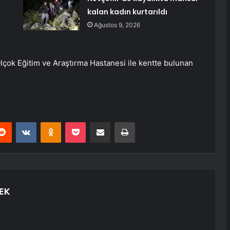
kalan kadın kurtarıldı
Ağustos 9, 2026
 Olçok Eğitim ve Araştırma Hastanesi ile kentte bulunan
erest
Reddit
VKontakte
Odnoklassniki
Pocket
E-Posta ile paylaş
Yazdır
EK