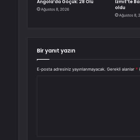
Angola’da Göçük: 28 Ölü
İzmit’te Ba
oldu
Ağustos 8, 2026
Ağustos 8, 
Bir yanıt yazın
E-posta adresiniz yayınlanmayacak.
Gerekli alanlar
*
i
Y
o
r
u
m
*