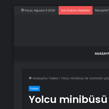
Nevşehir’
Pazar, Ağustos 9 2026
Son Dakika Haberleri
ANASAY
Anasayfa
/
Haber
/
Yolcu minibüsü ile otomobil çarpı
Haber
Yolcu minibüsü 