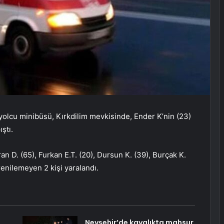
yolcu minibüsü, Kırkdilim mevkisinde, Ender K’nin (23)
ştı.
an D. (65), Furkan E.T. (20), Dursun K. (39), Burçak K.
ğrenilemeyen 2 kişi yaralandı.
Nevşehir’de kayalıkta mahsur