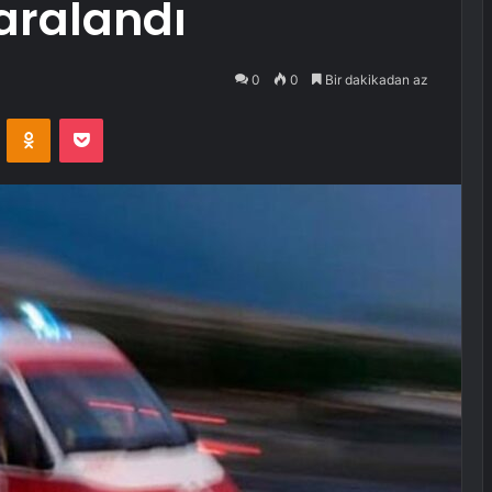
 yaralandı
0
0
Bir dakikadan az
VKontakte
Odnoklassniki
Pocket