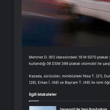
Mehmet D. (61) idaresindeki 19 M 5070 plakalı 
kullandığı 06 DSM 368 plakalı otomobil ile çarpı
Kazada, sürücüler, minibüsteki Nisa T. (21), Dur
(28), Erkan İ. (48) ve Bayram T. (46) ile ismi ö
İlgili Makaleler
Senegal’de Yeni Başbakan