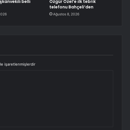
şkanvekili belli
Özgür Özel’e ilk tebrik
telefonu Bahçeli’den
2026
Ağustos 8, 2026
le işaretlenmişlerdir