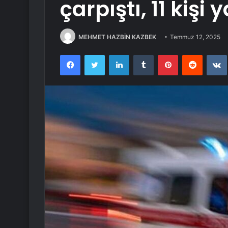
çarpıştı, 11 kişi
MEHMET HAZBİN KAZBEK
Temmuz 12, 2025
Facebook
Twitter
LinkedIn
Tumblr
Pinterest
Reddit