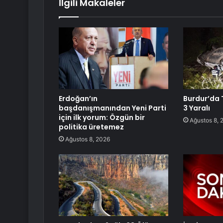
İlgili Makaleler
Erdoğan’ın
Burdur’da T
başdanışmanından Yeni Parti
3 Yaralı
için ilk yorum: Özgün bir
Ağustos 8, 
politika üretemez
Ağustos 8, 2026